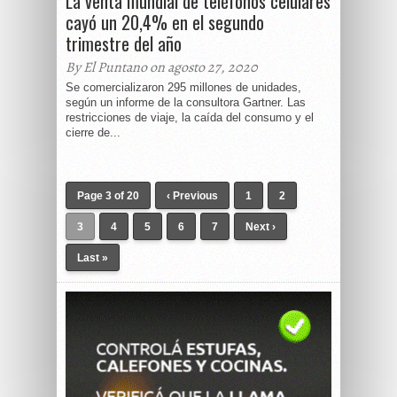
La venta mundial de teléfonos celulares
cayó un 20,4% en el segundo
trimestre del año
By El Puntano on agosto 27, 2020
Se comercializaron 295 millones de unidades,
según un informe de la consultora Gartner. Las
restricciones de viaje, la caída del consumo y el
cierre de...
Page 3 of 20
‹ Previous
1
2
3
4
5
6
7
Next ›
Last »