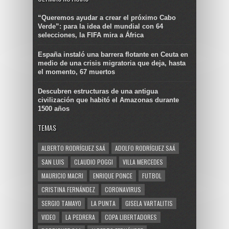
“Queremos ayudar a crear el próximo Cabo
Verde”: para la idea del mundial con 64
selecciones, la FIFA mira a África
España instaló una barrera flotante en Ceuta en
medio de una crisis migratoria que deja, hasta
el momento, 67 muertos
Descubren estructuras de una antigua
civilización que habitó el Amazonas durante
1500 años
TEMAS
ALBERTO RODRÍGUEZ SAÁ
ADOLFO RODRÍGUEZ SAÁ
SAN LUIS
CLAUDIO POGGI
VILLA MERCEDES
MAURICIO MACRI
ENRIQUE PONCE
FUTBOL
CRISTINA FERNÁNDEZ
CORONAVIRUS
SERGIO TAMAYO
LA PUNTA
GISELA VARTALITIS
VIDEO
LA PEDRERA
COPA LIBERTADORES