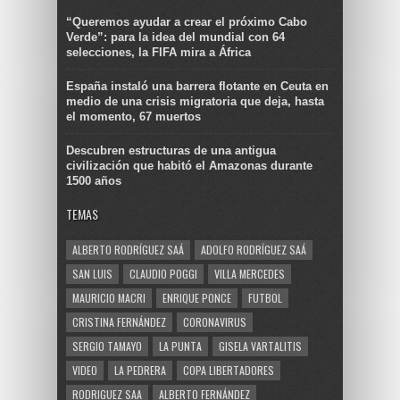
“Queremos ayudar a crear el próximo Cabo
Verde”: para la idea del mundial con 64
selecciones, la FIFA mira a África
España instaló una barrera flotante en Ceuta en
medio de una crisis migratoria que deja, hasta
el momento, 67 muertos
Descubren estructuras de una antigua
civilización que habitó el Amazonas durante
1500 años
TEMAS
ALBERTO RODRÍGUEZ SAÁ
ADOLFO RODRÍGUEZ SAÁ
SAN LUIS
CLAUDIO POGGI
VILLA MERCEDES
MAURICIO MACRI
ENRIQUE PONCE
FUTBOL
CRISTINA FERNÁNDEZ
CORONAVIRUS
SERGIO TAMAYO
LA PUNTA
GISELA VARTALITIS
VIDEO
LA PEDRERA
COPA LIBERTADORES
RODRIGUEZ SAA
ALBERTO FERNÁNDEZ