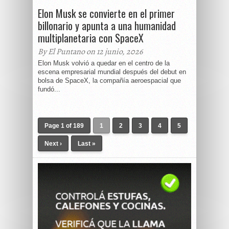
Elon Musk se convierte en el primer
billonario y apunta a una humanidad
multiplanetaria con SpaceX
By El Puntano on 12 junio, 2026
Elon Musk volvió a quedar en el centro de la
escena empresarial mundial después del debut en
bolsa de SpaceX, la compañía aeroespacial que
fundó...
Page 1 of 189
1
2
3
4
5
Next ›
Last »