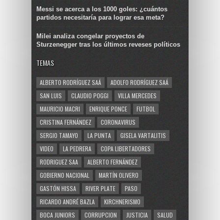
Messi se acerca a los 1000 goles: ¿cuántos
partidos necesitaría para lograr esa meta?
Milei analiza congelar proyectos de
Sturzenegger tras los últimos reveses políticos
TEMAS
ALBERTO RODRÍGUEZ SAÁ
ADOLFO RODRÍGUEZ SAÁ
SAN LUIS
CLAUDIO POGGI
VILLA MERCEDES
MAURICIO MACRI
ENRIQUE PONCE
FUTBOL
CRISTINA FERNÁNDEZ
CORONAVIRUS
SERGIO TAMAYO
LA PUNTA
GISELA VARTALITIS
VIDEO
LA PEDRERA
COPA LIBERTADORES
RODRIGUEZ SAA
ALBERTO FERNÁNDEZ
GOBIERNO NACIONAL
MARTÍN OLIVERO
GASTÓN HISSA
RIVER PLATE
PASO
RICARDO ANDRÉ BAZLA
KIRCHNERISMO
BOCA JUNIORS
CORRUPCION
JUSTICIA
SALUD