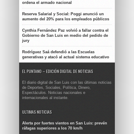
ordena el armado nacional
Reserva Salarial y Social: Poggi anunció un
aumento del 20% para los empleados públicos
Cynthia Fernández Paz volvió a fallar contra el
Gobierno de San Luis en medio del pedido de
jury
Rodríguez Saá defendió a las Escuelas
generativas y atacó al actual sistema educativo
EL PUNTANO – EDICIÓN DIGITAL DE NOTICIAS
El diario digital de San Luis con las últimas noticias
de Deportes, Sociales, Política, Dinero,
Espectáculos. Noticias nacionales e
internacionales al instante.
ULTIMAS NOTICIAS
Alerta por fuertes vientos en San Luis: prevén
ráfagas superiores a los 70 km/h