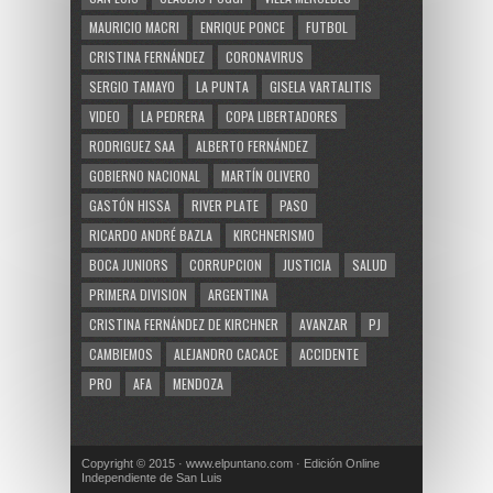
MAURICIO MACRI
ENRIQUE PONCE
FUTBOL
CRISTINA FERNÁNDEZ
CORONAVIRUS
SERGIO TAMAYO
LA PUNTA
GISELA VARTALITIS
VIDEO
LA PEDRERA
COPA LIBERTADORES
RODRIGUEZ SAA
ALBERTO FERNÁNDEZ
GOBIERNO NACIONAL
MARTÍN OLIVERO
GASTÓN HISSA
RIVER PLATE
PASO
RICARDO ANDRÉ BAZLA
KIRCHNERISMO
BOCA JUNIORS
CORRUPCION
JUSTICIA
SALUD
PRIMERA DIVISION
ARGENTINA
CRISTINA FERNÁNDEZ DE KIRCHNER
AVANZAR
PJ
CAMBIEMOS
ALEJANDRO CACACE
ACCIDENTE
PRO
AFA
MENDOZA
Copyright © 2015 · www.elpuntano.com · Edición Online
Independiente de San Luis