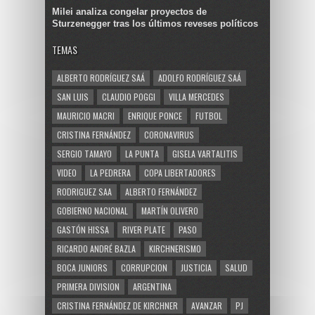
Milei analiza congelar proyectos de
Sturzenegger tras los últimos reveses políticos
TEMAS
ALBERTO RODRÍGUEZ SAÁ
ADOLFO RODRÍGUEZ SAÁ
SAN LUIS
CLAUDIO POGGI
VILLA MERCEDES
MAURICIO MACRI
ENRIQUE PONCE
FUTBOL
CRISTINA FERNÁNDEZ
CORONAVIRUS
SERGIO TAMAYO
LA PUNTA
GISELA VARTALITIS
VIDEO
LA PEDRERA
COPA LIBERTADORES
RODRIGUEZ SAA
ALBERTO FERNÁNDEZ
GOBIERNO NACIONAL
MARTÍN OLIVERO
GASTÓN HISSA
RIVER PLATE
PASO
RICARDO ANDRÉ BAZLA
KIRCHNERISMO
BOCA JUNIORS
CORRUPCION
JUSTICIA
SALUD
PRIMERA DIVISION
ARGENTINA
CRISTINA FERNÁNDEZ DE KIRCHNER
AVANZAR
PJ