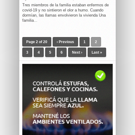
Tres miembros de la familia estaban enfermos de
covid-19 y no sintieron el olor a humo. Cuando
dormían, las llamas envolvieron la vivienda Una
familia...
Page 2 of 20
‹ Previous
1
2
3
4
5
6
Next ›
Last »