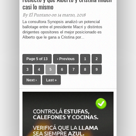
casi lo mismo
By El Puntano on 14 marzo, 2018
La consultora Synopsis analizó un potencial
ballotage entre el presidente Macri y distintos
dirigentes opositores el mejor posicionado es
Alberto que le gana a Cristina por...
Page 5 of 13
‹ Previous
1
2
3
4
5
6
7
8
9
Next ›
Last »