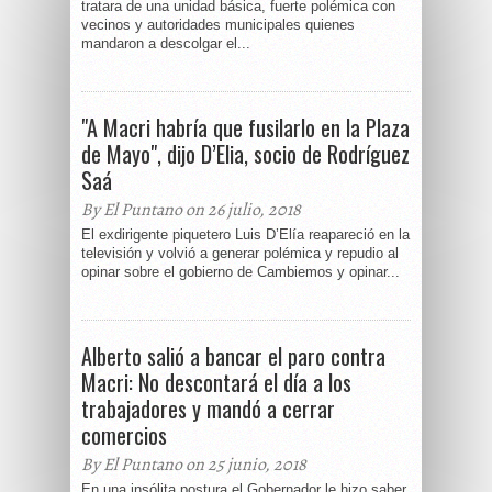
tratara de una unidad básica, fuerte polémica con
vecinos y autoridades municipales quienes
mandaron a descolgar el...
"A Macri habría que fusilarlo en la Plaza
de Mayo", dijo D’Elia, socio de Rodríguez
Saá
By El Puntano on 26 julio, 2018
El exdirigente piquetero Luis D’Elía reapareció en la
televisión y volvió a generar polémica y repudio al
opinar sobre el gobierno de Cambiemos y opinar...
Alberto salió a bancar el paro contra
Macri: No descontará el día a los
trabajadores y mandó a cerrar
comercios
By El Puntano on 25 junio, 2018
En una insólita postura el Gobernador le hizo saber