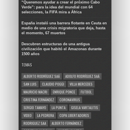
“Queremos ayudar a crear el próximo Cabo
Verde”: para la idea del mundial con 64
selecciones, la FIFA mira a África
España instaló una barrera flotante en Ceuta en
medio de una crisis migratoria que deja, hasta
el momento, 67 muertos
Descubren estructuras de una antigua
civilización que habitó el Amazonas durante
1500 años
TEMAS
ALBERTO RODRÍGUEZ SAÁ
ADOLFO RODRÍGUEZ SAÁ
SAN LUIS
CLAUDIO POGGI
VILLA MERCEDES
MAURICIO MACRI
ENRIQUE PONCE
FUTBOL
CRISTINA FERNÁNDEZ
CORONAVIRUS
SERGIO TAMAYO
LA PUNTA
GISELA VARTALITIS
VIDEO
LA PEDRERA
COPA LIBERTADORES
RODRIGUEZ SAA
ALBERTO FERNÁNDEZ