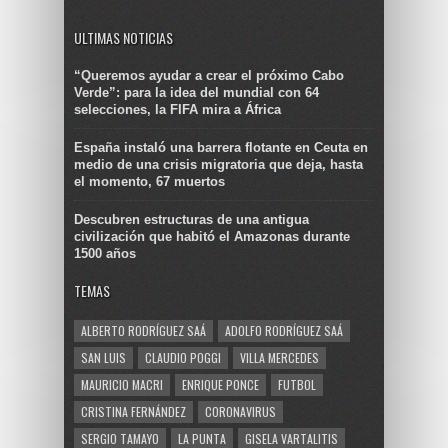
ULTIMAS NOTICIAS
“Queremos ayudar a crear el próximo Cabo
Verde”: para la idea del mundial con 64
selecciones, la FIFA mira a África
España instaló una barrera flotante en Ceuta en
medio de una crisis migratoria que deja, hasta
el momento, 67 muertos
Descubren estructuras de una antigua
civilización que habitó el Amazonas durante
1500 años
TEMAS
ALBERTO RODRÍGUEZ SAÁ
ADOLFO RODRÍGUEZ SAÁ
SAN LUIS
CLAUDIO POGGI
VILLA MERCEDES
MAURICIO MACRI
ENRIQUE PONCE
FUTBOL
CRISTINA FERNÁNDEZ
CORONAVIRUS
SERGIO TAMAYO
LA PUNTA
GISELA VARTALITIS