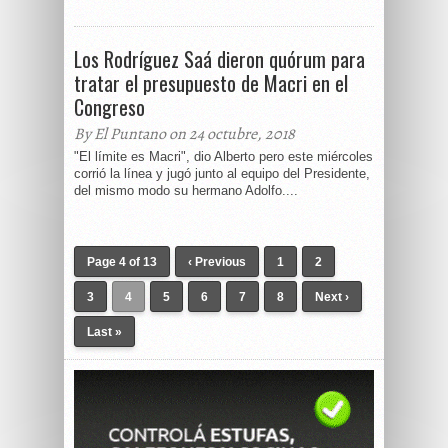
Los Rodríguez Saá dieron quórum para
tratar el presupuesto de Macri en el
Congreso
By El Puntano on 24 octubre, 2018
"El límite es Macri", dio Alberto pero este miércoles
corrió la línea y jugó junto al equipo del Presidente,
del mismo modo su hermano Adolfo....
Page 4 of 13
‹ Previous
1
2
3
4
5
6
7
8
Next ›
Last »