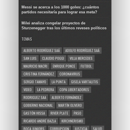
Messi se acerca a los 1000 goles: ¿cuántos
partidos necesitaría para lograr esa meta?
Milei analiza congelar proyectos de
Sturzenegger tras los últimos reveses políticos
TEMAS
ALBERTO RODRÍGUEZ SAÁ
ADOLFO RODRÍGUEZ SAÁ
SAN LUIS
CLAUDIO POGGI
VILLA MERCEDES
MAURICIO MACRI
ENRIQUE PONCE
FUTBOL
CRISTINA FERNÁNDEZ
CORONAVIRUS
SERGIO TAMAYO
LA PUNTA
GISELA VARTALITIS
VIDEO
LA PEDRERA
COPA LIBERTADORES
RODRIGUEZ SAA
ALBERTO FERNÁNDEZ
GOBIERNO NACIONAL
MARTÍN OLIVERO
GASTÓN HISSA
RIVER PLATE
PASO
RICARDO ANDRÉ BAZLA
KIRCHNERISMO
BOCA JUNIORS
CORRUPCION
JUSTICIA
SALUD