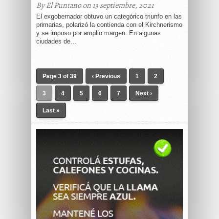
By El Puntano on 13 septiembre, 2021
El exgobernador obtuvo un categórico triunfo en las
primarias, polarizó la contienda con el Kirchnerismo
y se impuso por amplio margen. En algunas
ciudades de...
Page 3 of 39
‹ Previous
1
2
3
4
5
6
7
Next ›
Last »