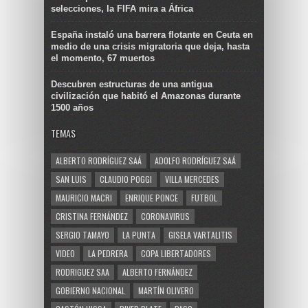
selecciones, la FIFA mira a África
España instaló una barrera flotante en Ceuta en
medio de una crisis migratoria que deja, hasta
el momento, 67 muertos
Descubren estructuras de una antigua
civilización que habitó el Amazonas durante
1500 años
TEMAS
ALBERTO RODRÍGUEZ SAÁ
ADOLFO RODRÍGUEZ SAÁ
SAN LUIS
CLAUDIO POGGI
VILLA MERCEDES
MAURICIO MACRI
ENRIQUE PONCE
FUTBOL
CRISTINA FERNÁNDEZ
CORONAVIRUS
SERGIO TAMAYO
LA PUNTA
GISELA VARTALITIS
VIDEO
LA PEDRERA
COPA LIBERTADORES
RODRIGUEZ SAA
ALBERTO FERNÁNDEZ
GOBIERNO NACIONAL
MARTÍN OLIVERO