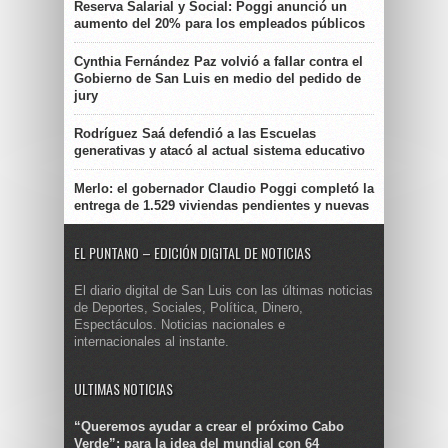
Reserva Salarial y Social: Poggi anunció un
aumento del 20% para los empleados públicos
Cynthia Fernández Paz volvió a fallar contra el
Gobierno de San Luis en medio del pedido de
jury
Rodríguez Saá defendió a las Escuelas
generativas y atacó al actual sistema educativo
Merlo: el gobernador Claudio Poggi completó la
entrega de 1.529 viviendas pendientes y nuevas
EL PUNTANO – EDICIÓN DIGITAL DE NOTICIAS
El diario digital de San Luis con las últimas noticias
de Deportes, Sociales, Política, Dinero,
Espectáculos. Noticias nacionales e
internacionales al instante.
ULTIMAS NOTICIAS
“Queremos ayudar a crear el próximo Cabo
Verde”: para la idea del mundial con 64