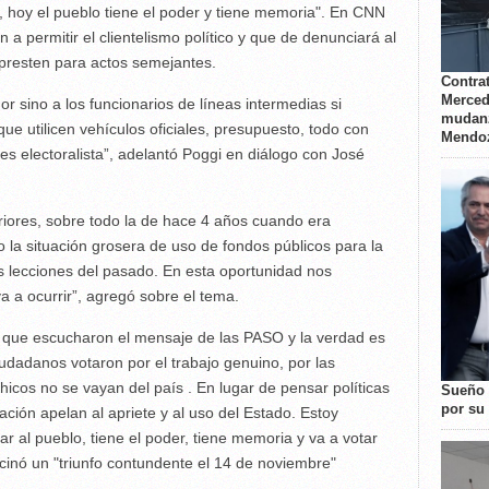
, hoy el pueblo tiene el poder y tiene memoria". En CNN
a permitir el clientelismo político y que de denunciará al
 presten para actos semejantes.
Contrat
Merced
 sino a los funcionarios de líneas intermedias si
mudanz
 que utilicen vehículos oficiales, presupuesto, todo con
Mendo
nes electoralista”, adelantó Poggi en diálogo con José
iores, sobre todo la de hace 4 años cuando era
io la situación grosera de uso de fondos públicos para la
 lecciones del pasado. En esta oportunidad nos
 a ocurrir”, agregó sobre el tema.
r que escucharon el mensaje de las PASO y la verdad es
udadanos votaron por el trabajo genuino, por las
chicos no se vayan del país . En lugar de pensar políticas
Sueño 
por su 
uación apelan al apriete y al uso del Estado. Estoy
 al pueblo, tiene el poder, tiene memoria y va a votar
ticinó un "triunfo contundente el 14 de noviembre"