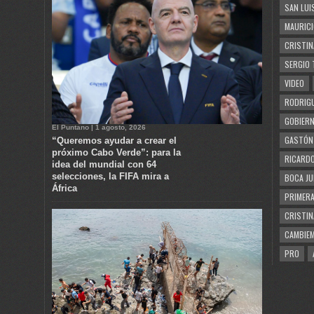
SAN LUI
MAURICI
CRISTIN
SERGIO 
VIDEO
RODRIGU
GOBIERN
El Puntano | 1 agosto, 2026
GASTÓN
“Queremos ayudar a crear el
próximo Cabo Verde”: para la
RICARDO
idea del mundial con 64
selecciones, la FIFA mira a
BOCA JU
África
PRIMERA
CRISTIN
CAMBIE
PRO