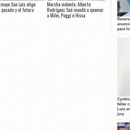
e mayo San Luis elige
Marcha violenta: Alberto
l pasado y el futuro
Rodríguez Saá mandó a quemar
a Milei, Poggi e Hissa
Reserva
anunci
para l
Cynthi
fallar 
Luis e
jury