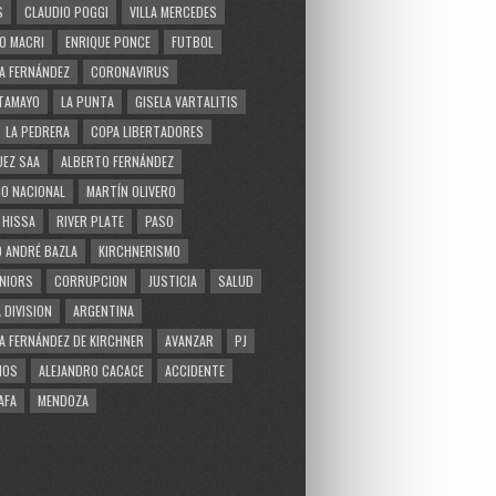
S
CLAUDIO POGGI
VILLA MERCEDES
O MACRI
ENRIQUE PONCE
FUTBOL
A FERNÁNDEZ
CORONAVIRUS
TAMAYO
LA PUNTA
GISELA VARTALITIS
LA PEDRERA
COPA LIBERTADORES
EZ SAA
ALBERTO FERNÁNDEZ
O NACIONAL
MARTÍN OLIVERO
 HISSA
RIVER PLATE
PASO
 ANDRÉ BAZLA
KIRCHNERISMO
NIORS
CORRUPCION
JUSTICIA
SALUD
 DIVISION
ARGENTINA
A FERNÁNDEZ DE KIRCHNER
AVANZAR
PJ
MOS
ALEJANDRO CACACE
ACCIDENTE
AFA
MENDOZA