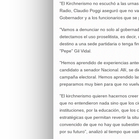
"El Kirchnerismo no escuchó a las urnas
Radio, Claudio Poggi aseguró que no van 
Gobernador y a los funcionarios que se
"Vamos a denunciar no solo al gobernador
detectamos el uso proselitista, es decir,
destino a una sede partidaria o tenga fi
"Pepe" Gil Vidal.
"Hemos aprendido de experiencias anter
candidato a senador Nacional. Allí, se d
campaña electoral. Hemos aprendido las
preparamos muy bien para que no vuelva
"El kirchnerismo quieren hacernos cree
que no entendieron nada sino que los ci
instituciones, por la educación, que los 
estratégicas que permitan revertir la sit
convencido de que no hay que subestimar
por su futuro”, analizó al tiempo que va