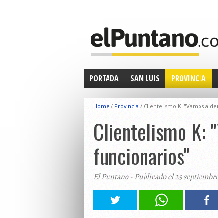
PORTADA
SAN LUIS
PROVINCIA
Home
/
Provincia
/
Clientelismo K: "Vamos a de
Clientelismo K: 
funcionarios"
El Puntano - Publicado el 29 septiembre