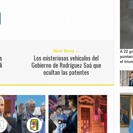
Next Story →
A 22 g
s
Los misteriosos vehículos del
puntan
el triu
i
Gobierno de Rodríguez Saá que
ocultan las patentes