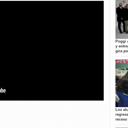
Poggi 
y entre
gira p
Los al
regresa
receso