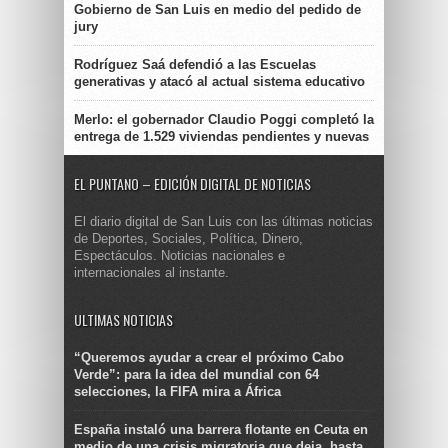
Gobierno de San Luis en medio del pedido de
jury
Rodríguez Saá defendió a las Escuelas
generativas y atacó al actual sistema educativo
Merlo: el gobernador Claudio Poggi completó la
entrega de 1.529 viviendas pendientes y nuevas
EL PUNTANO – EDICIÓN DIGITAL DE NOTICIAS
El diario digital de San Luis con las últimas noticias
de Deportes, Sociales, Política, Dinero,
Espectáculos. Noticias nacionales e
internacionales al instante.
ULTIMAS NOTICIAS
“Queremos ayudar a crear el próximo Cabo
Verde”: para la idea del mundial con 64
selecciones, la FIFA mira a África
España instaló una barrera flotante en Ceuta en
medio de una crisis migratoria que deja, hasta