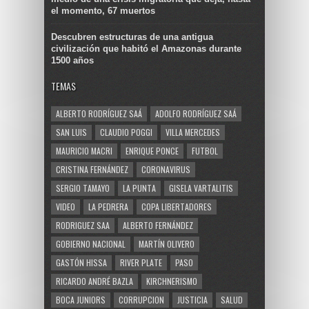
el momento, 67 muertos
Descubren estructuras de una antigua
civilización que habitó el Amazonas durante
1500 años
TEMAS
ALBERTO RODRÍGUEZ SAÁ
ADOLFO RODRÍGUEZ SAÁ
SAN LUIS
CLAUDIO POGGI
VILLA MERCEDES
MAURICIO MACRI
ENRIQUE PONCE
FUTBOL
CRISTINA FERNÁNDEZ
CORONAVIRUS
SERGIO TAMAYO
LA PUNTA
GISELA VARTALITIS
VIDEO
LA PEDRERA
COPA LIBERTADORES
RODRIGUEZ SAA
ALBERTO FERNÁNDEZ
GOBIERNO NACIONAL
MARTÍN OLIVERO
GASTÓN HISSA
RIVER PLATE
PASO
RICARDO ANDRÉ BAZLA
KIRCHNERISMO
BOCA JUNIORS
CORRUPCION
JUSTICIA
SALUD