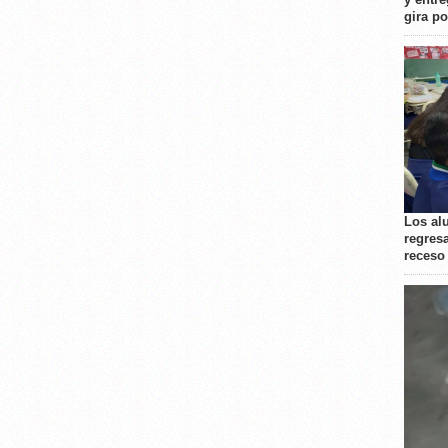
gira p
Los al
regresa
receso