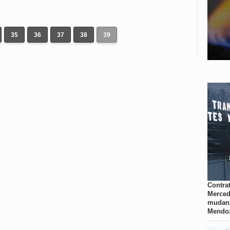
35
36
37
38
39
Contrat
Merced
mudanz
Mendo