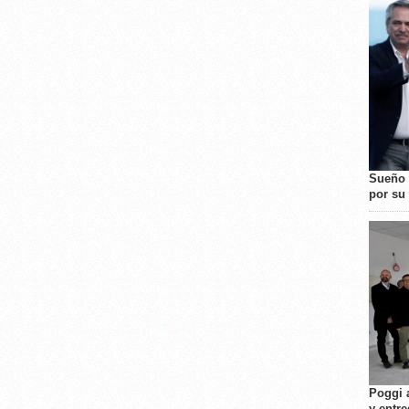
Sueño 
por su 
Poggi 
y entre