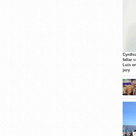
Cynthi
fallar 
Luis e
jury