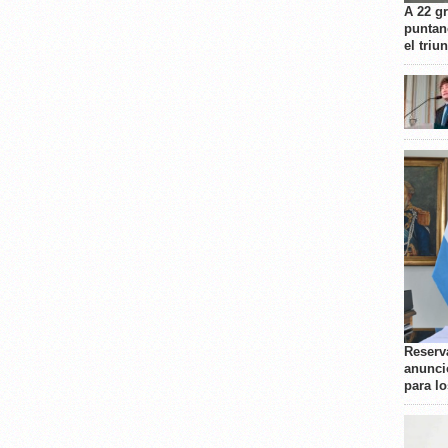
A 22 g
puntan
el triu
Reserva
anunci
para l