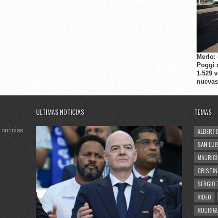
Merlo:
Poggi 
1.529 
nuevas
ULTIMAS NOTICIAS
TEMAS
 noticias
ALBERTO
SAN LUI
MAURICI
CRISTIN
SERGIO 
VIDEO
RODRIGU