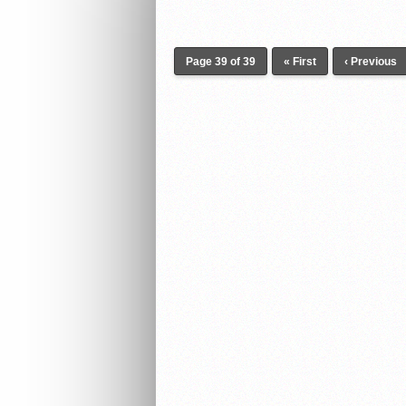
Page 39 of 39
« First
‹ Previous