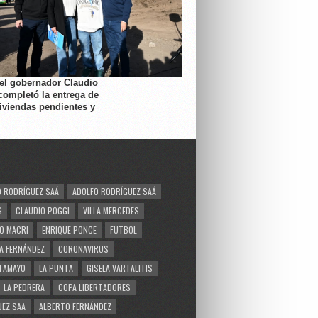
 el gobernador Claudio
completó la entrega de
viviendas pendientes y
 RODRÍGUEZ SAÁ
ADOLFO RODRÍGUEZ SAÁ
S
CLAUDIO POGGI
VILLA MERCEDES
O MACRI
ENRIQUE PONCE
FUTBOL
A FERNÁNDEZ
CORONAVIRUS
TAMAYO
LA PUNTA
GISELA VARTALITIS
LA PEDRERA
COPA LIBERTADORES
EZ SAA
ALBERTO FERNÁNDEZ