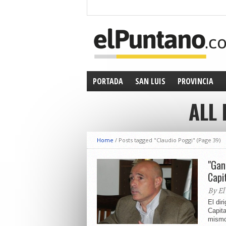
PORTADA
SAN LUIS
PROVINCIA
ALL
Home
/
Posts tagged "Claudio Poggi"
(Page 39)
"Gan
Capi
By El
El di
Capita
mismo