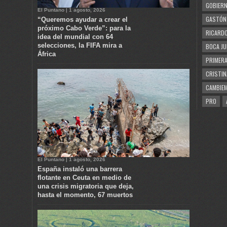
GOBIERN
El Puntano | 1 agosto, 2026
GASTÓN
“Queremos ayudar a crear el
próximo Cabo Verde”: para la
RICARDO
idea del mundial con 64
selecciones, la FIFA mira a
BOCA JU
África
PRIMERA
CRISTIN
CAMBIE
PRO
El Puntano | 1 agosto, 2026
España instaló una barrera
flotante en Ceuta en medio de
una crisis migratoria que deja,
hasta el momento, 67 muertos