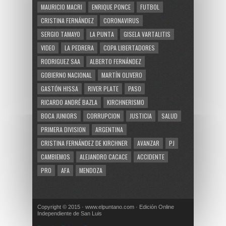
MAURICIO MACRI
ENRIQUE PONCE
FUTBOL
CRISTINA FERNÁNDEZ
CORONAVIRUS
SERGIO TAMAYO
LA PUNTA
GISELA VARTALITIS
VIDEO
LA PEDRERA
COPA LIBERTADORES
RODRIGUEZ SAA
ALBERTO FERNÁNDEZ
GOBIERNO NACIONAL
MARTÍN OLIVERO
GASTÓN HISSA
RIVER PLATE
PASO
RICARDO ANDRÉ BAZLA
KIRCHNERISMO
BOCA JUNIORS
CORRUPCION
JUSTICIA
SALUD
PRIMERA DIVISION
ARGENTINA
CRISTINA FERNÁNDEZ DE KIRCHNER
AVANZAR
PJ
CAMBIEMOS
ALEJANDRO CACACE
ACCIDENTE
PRO
AFA
MENDOZA
Copyright © 2015 · www.elpuntano.com · Edición Online
Independiente de San Luis