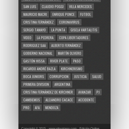
SAN LUIS
CLAUDIO POGGI
VILLA MERCEDES
MAURICIO MACRI
ENRIQUE PONCE
FUTBOL
CRISTINA FERNÁNDEZ
CORONAVIRUS
SERGIO TAMAYO
LA PUNTA
GISELA VARTALITIS
VIDEO
LA PEDRERA
COPA LIBERTADORES
RODRIGUEZ SAA
ALBERTO FERNÁNDEZ
GOBIERNO NACIONAL
MARTÍN OLIVERO
GASTÓN HISSA
RIVER PLATE
PASO
RICARDO ANDRÉ BAZLA
KIRCHNERISMO
BOCA JUNIORS
CORRUPCION
JUSTICIA
SALUD
PRIMERA DIVISION
ARGENTINA
CRISTINA FERNÁNDEZ DE KIRCHNER
AVANZAR
PJ
CAMBIEMOS
ALEJANDRO CACACE
ACCIDENTE
PRO
AFA
MENDOZA
Copyright © 2015 · www.elpuntano.com · Edición Online