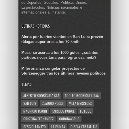
de Deportes, Sociales, Política, Dinero,
Espectáculos. Noticias nacionales e
internacionales al instante.
ULTIMAS NOTICIAS
Alerta por fuertes vientos en San Luis: prevén
ráfagas superiores a los 70 km/h
Messi se acerca a los 1000 goles: ¿cuántos
partidos necesitaría para lograr esa meta?
Milei analiza congelar proyectos de
Sturzenegger tras los últimos reveses políticos
TEMAS
ALBERTO RODRÍGUEZ SAÁ
ADOLFO RODRÍGUEZ SAÁ
SAN LUIS
CLAUDIO POGGI
VILLA MERCEDES
MAURICIO MACRI
ENRIQUE PONCE
FUTBOL
CRISTINA FERNÁNDEZ
CORONAVIRUS
SERGIO TAMAYO
LA PUNTA
GISELA VARTALITIS