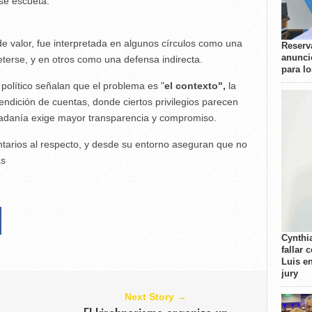
ase escueta:
 de valor, fue interpretada en algunos círculos como una
Reserva
anunci
terse, y en otros como una defensa indirecta.
para l
 político señalan que el problema es "
el contexto",
la
rendición de cuentas, donde ciertos privilegios parecen
dadanía exige mayor transparencia y compromiso.
arios al respecto, y desde su entorno aseguran que no
as
Cynthi
fallar 
Luis e
jury
Next Story →