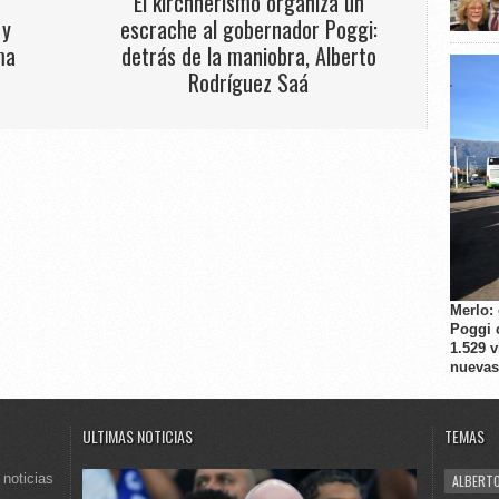
El kirchnerismo organiza un
 y
escrache al gobernador Poggi:
ma
detrás de la maniobra, Alberto
Rodríguez Saá
Merlo:
Poggi 
1.529 
nuevas
ULTIMAS NOTICIAS
TEMAS
 noticias
ALBERTO