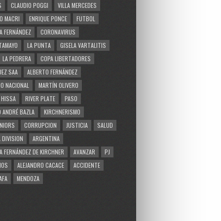
S
CLAUDIO POGGI
VILLA MERCEDES
O MACRI
ENRIQUE PONCE
FUTBOL
A FERNÁNDEZ
CORONAVIRUS
TAMAYO
LA PUNTA
GISELA VARTALITIS
LA PEDRERA
COPA LIBERTADORES
EZ SAA
ALBERTO FERNÁNDEZ
O NACIONAL
MARTÍN OLIVERO
 HISSA
RIVER PLATE
PASO
 ANDRÉ BAZLA
KIRCHNERISMO
NIORS
CORRUPCION
JUSTICIA
SALUD
 DIVISION
ARGENTINA
A FERNÁNDEZ DE KIRCHNER
AVANZAR
PJ
MOS
ALEJANDRO CACACE
ACCIDENTE
AFA
MENDOZA