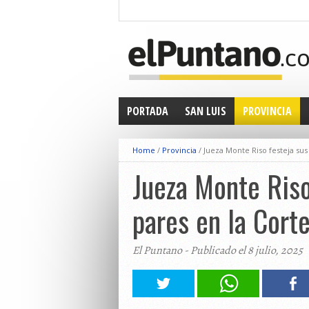
PORTADA
SAN LUIS
PROVINCIA
Home
/
Provincia
/
Jueza Monte Riso festeja sus 
Jueza Monte Riso
pares en la Cort
El Puntano - Publicado el 8 julio, 2025