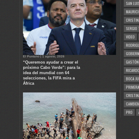
SAN LUI
MAURICI
CRISTIN
SERGIO 
VIDEO
RODRIGU
GOBIERN
El Puntano | 1 agosto, 2026
GASTÓN
“Queremos ayudar a crear el
próximo Cabo Verde”: para la
RICARDO
idea del mundial con 64
selecciones, la FIFA mira a
BOCA JU
África
PRIMERA
CRISTIN
CAMBIE
PRO