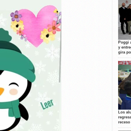
Poggi 
y entre
gira p
Los al
regresa
receso