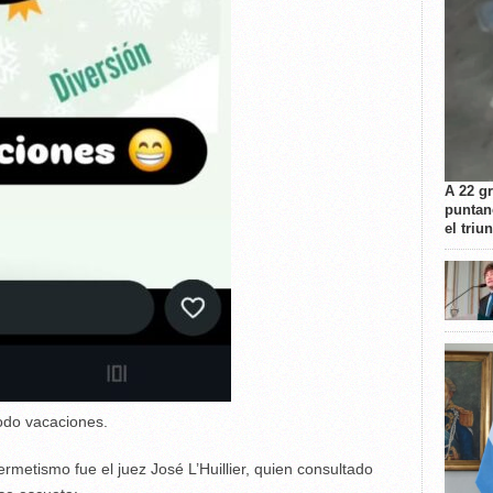
A 22 g
puntan
el triu
odo vacaciones.
metismo fue el juez José L’Huillier, quien consultado