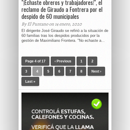
"¡Echaste obreros y trabajadores!", el
reclamo de Giraudo a Fontrera por el
despido de 60 municipales
By El Puntano on 14 enero, 2020
El dirigente José Giraudo se refirió a la situación de
60 familias tras los despidos producidos por la
gestión de Maximiliano Frontera. "No echaste a...
Page 4 of 17
‹ Previous
1
2
3
4
5
6
7
8
Next ›
Last »