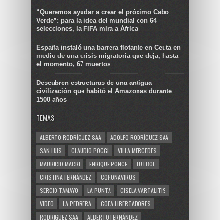
“Queremos ayudar a crear el próximo Cabo
Verde”: para la idea del mundial con 64
selecciones, la FIFA mira a África
España instaló una barrera flotante en Ceuta en
medio de una crisis migratoria que deja, hasta
el momento, 67 muertos
Descubren estructuras de una antigua
civilización que habitó el Amazonas durante
1500 años
TEMAS
ALBERTO RODRÍGUEZ SAÁ
ADOLFO RODRÍGUEZ SAÁ
SAN LUIS
CLAUDIO POGGI
VILLA MERCEDES
MAURICIO MACRI
ENRIQUE PONCE
FUTBOL
CRISTINA FERNÁNDEZ
CORONAVIRUS
SERGIO TAMAYO
LA PUNTA
GISELA VARTALITIS
VIDEO
LA PEDRERA
COPA LIBERTADORES
RODRIGUEZ SAA
ALBERTO FERNÁNDEZ