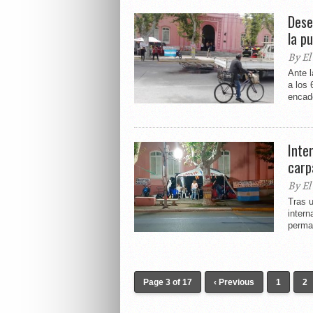
Dese
la p
By El
Ante l
a los 
encade
Inte
carp
By El
Tras u
intern
perma
Page 3 of 17
‹ Previous
1
2