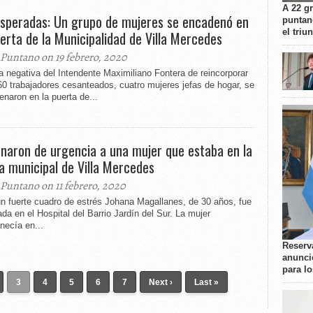
A 22 g
speradas: Un grupo de mujeres se encadenó en
puntan
el triu
uerta de la Municipalidad de Villa Mercedes
 Puntano on 19 febrero, 2020
a negativa del Intendente Maximiliano Fontera de reincorporar
60 trabajadores cesanteados, cuatro mujeres jefas de hogar, se
naron en la puerta de...
rnaron de urgencia a una mujer que estaba en la
a municipal de Villa Mercedes
 Puntano on 11 febrero, 2020
n fuerte cuadro de estrés Johana Magallanes, de 30 años, fue
ada en el Hospital del Barrio Jardín del Sur. La mujer
necía en...
Reserva
anunci
para l
3
4
5
6
7
Next ›
Last »