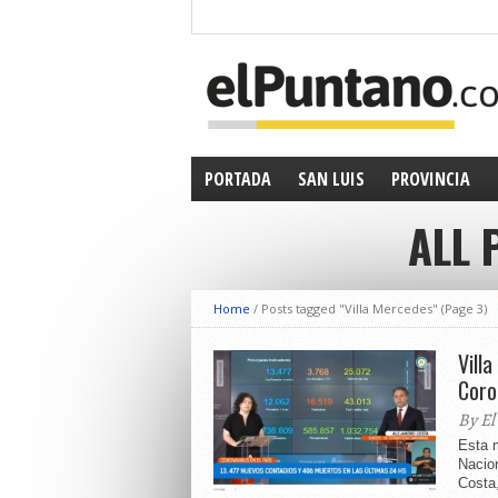
PORTADA
SAN LUIS
PROVINCIA
ALL 
Home
/
Posts tagged "Villa Mercedes"
(Page 3)
Vill
Coro
By El
Esta m
Nacion
Costa