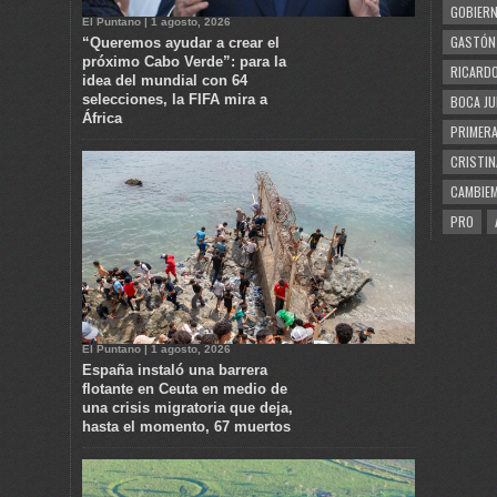
GOBIERN
El Puntano | 1 agosto, 2026
GASTÓN
“Queremos ayudar a crear el
próximo Cabo Verde”: para la
RICARDO
idea del mundial con 64
selecciones, la FIFA mira a
BOCA JU
África
PRIMERA
CRISTIN
CAMBIE
PRO
El Puntano | 1 agosto, 2026
España instaló una barrera
flotante en Ceuta en medio de
una crisis migratoria que deja,
hasta el momento, 67 muertos