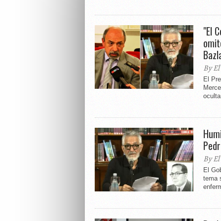
"El 
omit
Bazl
By El
El Pre
Merced
oculta
Humi
Pedr
By El
El Gob
tema s
enferm