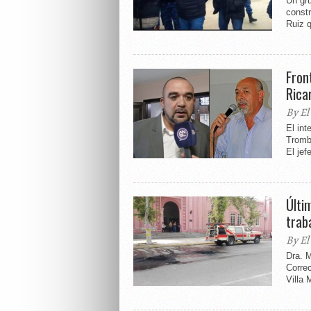
Un gru
constr
Ruiz q
Fron
Rica
By El
El int
Trombe
El jef
Últi
trab
By El
Dra. 
Correc
Villa 