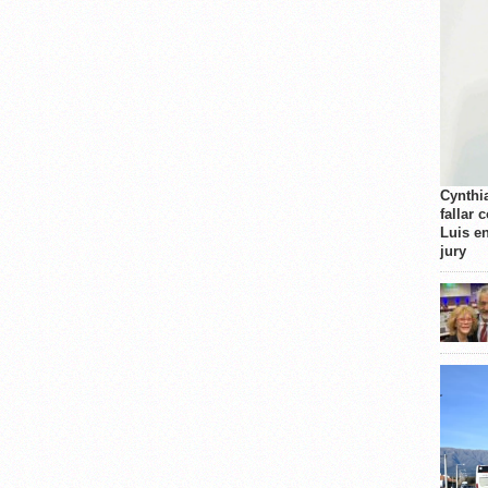
Cynthi
fallar 
Luis e
jury