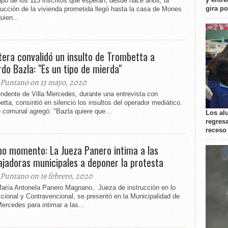
po de los 113 inscritos que esperan, desde hace años, la
gira p
ucción de la vivienda prometida llegó hasta la casa de Mones
uien...
tera convalidó un insulto de Trombetta a
rdo Bazla: "Es un tipo de mierda"
 Puntano on 13 mayo, 2020
endente de Villa Mercedes, durante una entrevista con
tta, consintió en silencio los insultos del operador mediático.
e comunal agregó: "Bazla quiere que...
Los al
regresa
receso
mo momento: La Jueza Panero intima a las
ajadoras municipales a deponer la protesta
 Puntano on 19 febrero, 2020
María Antonela Panero Magnano, Jueza de instrucción en lo
cional y Contravencional, se presentó en la Municipalidad de
Mercedes para intimar a las...