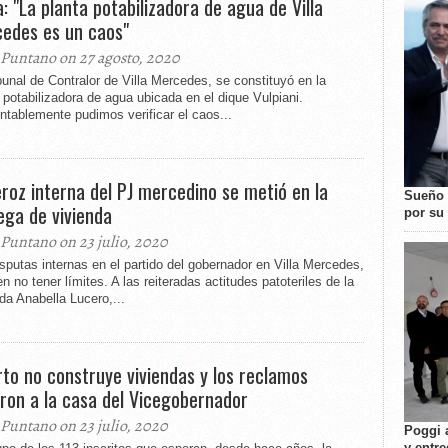
a: "La planta potabilizadora de agua de Villa
edes es un caos"
 Puntano on 27 agosto, 2020
bunal de Contralor de Villa Mercedes, se constituyó en la
 potabilizadora de agua ubicada en el dique Vulpiani.
tablemente pudimos verificar el caos...
eroz interna del PJ mercedino se metió en la
Sueño 
ega de vivienda
por su 
 Puntano on 23 julio, 2020
sputas internas en el partido del gobernador en Villa Mercedes,
n no tener límites. A las reiteradas actitudes patoteriles de la
da Anabella Lucero,...
rto no construye viviendas y los reclamos
aron a la casa del Vicegobernador
 Puntano on 23 julio, 2020
Poggi 
y entre