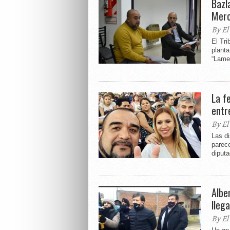
Bazl
Merc
By El
El Tri
planta
“Lamen
La f
entr
By El
Las di
parece
diputa
Albe
lleg
By El