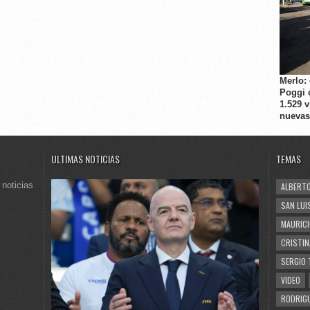
Merlo:
Poggi 
1.529 
nuevas
ULTIMAS NOTICIAS
TEMAS
 noticias
ALBERTO
SAN LUI
MAURICI
CRISTIN
SERGIO 
VIDEO
RODRIGU