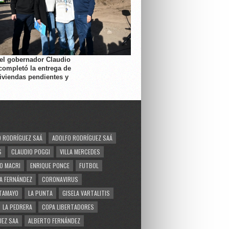
 el gobernador Claudio
completó la entrega de
viviendas pendientes y
 RODRÍGUEZ SAÁ
ADOLFO RODRÍGUEZ SAÁ
S
CLAUDIO POGGI
VILLA MERCEDES
O MACRI
ENRIQUE PONCE
FUTBOL
A FERNÁNDEZ
CORONAVIRUS
TAMAYO
LA PUNTA
GISELA VARTALITIS
LA PEDRERA
COPA LIBERTADORES
EZ SAA
ALBERTO FERNÁNDEZ