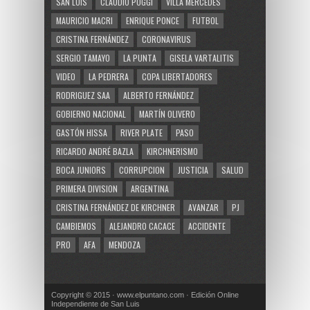
SAN LUIS
CLAUDIO POGGI
VILLA MERCEDES
MAURICIO MACRI
ENRIQUE PONCE
FUTBOL
CRISTINA FERNÁNDEZ
CORONAVIRUS
SERGIO TAMAYO
LA PUNTA
GISELA VARTALITIS
VIDEO
LA PEDRERA
COPA LIBERTADORES
RODRIGUEZ SAA
ALBERTO FERNÁNDEZ
GOBIERNO NACIONAL
MARTÍN OLIVERO
GASTÓN HISSA
RIVER PLATE
PASO
RICARDO ANDRÉ BAZLA
KIRCHNERISMO
BOCA JUNIORS
CORRUPCION
JUSTICIA
SALUD
PRIMERA DIVISION
ARGENTINA
CRISTINA FERNÁNDEZ DE KIRCHNER
AVANZAR
PJ
CAMBIEMOS
ALEJANDRO CACACE
ACCIDENTE
PRO
AFA
MENDOZA
Copyright © 2015 · www.elpuntano.com · Edición Online
Independiente de San Luis