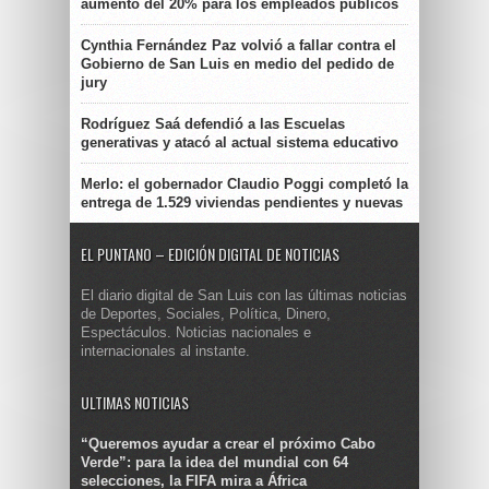
aumento del 20% para los empleados públicos
Cynthia Fernández Paz volvió a fallar contra el
Gobierno de San Luis en medio del pedido de
jury
Rodríguez Saá defendió a las Escuelas
generativas y atacó al actual sistema educativo
Merlo: el gobernador Claudio Poggi completó la
entrega de 1.529 viviendas pendientes y nuevas
EL PUNTANO – EDICIÓN DIGITAL DE NOTICIAS
El diario digital de San Luis con las últimas noticias
de Deportes, Sociales, Política, Dinero,
Espectáculos. Noticias nacionales e
internacionales al instante.
ULTIMAS NOTICIAS
“Queremos ayudar a crear el próximo Cabo
Verde”: para la idea del mundial con 64
selecciones, la FIFA mira a África