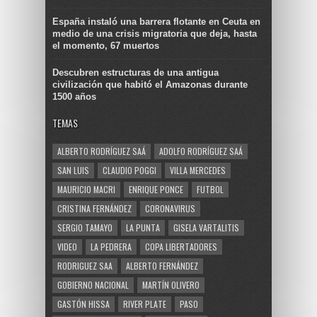
España instaló una barrera flotante en Ceuta en
medio de una crisis migratoria que deja, hasta
el momento, 67 muertos
Descubren estructuras de una antigua
civilización que habitó el Amazonas durante
1500 años
TEMAS
ALBERTO RODRÍGUEZ SAÁ
ADOLFO RODRÍGUEZ SAÁ
SAN LUIS
CLAUDIO POGGI
VILLA MERCEDES
MAURICIO MACRI
ENRIQUE PONCE
FUTBOL
CRISTINA FERNÁNDEZ
CORONAVIRUS
SERGIO TAMAYO
LA PUNTA
GISELA VARTALITIS
VIDEO
LA PEDRERA
COPA LIBERTADORES
RODRIGUEZ SAA
ALBERTO FERNÁNDEZ
GOBIERNO NACIONAL
MARTÍN OLIVERO
GASTÓN HISSA
RIVER PLATE
PASO