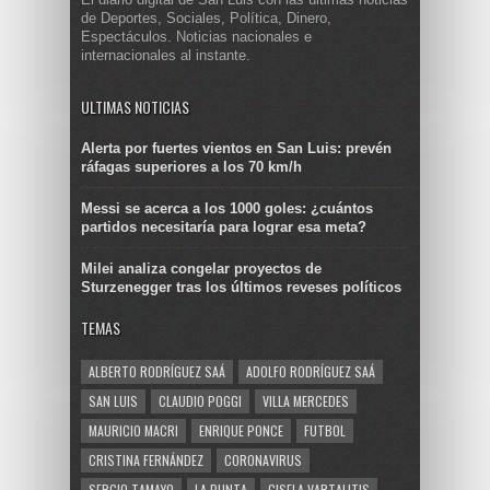
de Deportes, Sociales, Política, Dinero,
Espectáculos. Noticias nacionales e
internacionales al instante.
ULTIMAS NOTICIAS
Alerta por fuertes vientos en San Luis: prevén
ráfagas superiores a los 70 km/h
Messi se acerca a los 1000 goles: ¿cuántos
partidos necesitaría para lograr esa meta?
Milei analiza congelar proyectos de
Sturzenegger tras los últimos reveses políticos
TEMAS
ALBERTO RODRÍGUEZ SAÁ
ADOLFO RODRÍGUEZ SAÁ
SAN LUIS
CLAUDIO POGGI
VILLA MERCEDES
MAURICIO MACRI
ENRIQUE PONCE
FUTBOL
CRISTINA FERNÁNDEZ
CORONAVIRUS
SERGIO TAMAYO
LA PUNTA
GISELA VARTALITIS