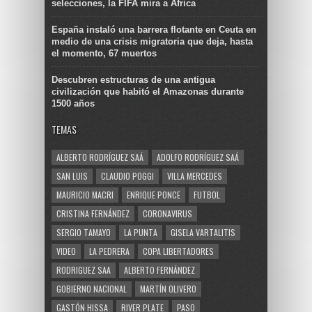
selecciones, la FIFA mira a África
España instaló una barrera flotante en Ceuta en
medio de una crisis migratoria que deja, hasta
el momento, 67 muertos
Descubren estructuras de una antigua
civilización que habitó el Amazonas durante
1500 años
TEMAS
ALBERTO RODRÍGUEZ SAÁ
ADOLFO RODRÍGUEZ SAÁ
SAN LUIS
CLAUDIO POGGI
VILLA MERCEDES
MAURICIO MACRI
ENRIQUE PONCE
FUTBOL
CRISTINA FERNÁNDEZ
CORONAVIRUS
SERGIO TAMAYO
LA PUNTA
GISELA VARTALITIS
VIDEO
LA PEDRERA
COPA LIBERTADORES
RODRIGUEZ SAA
ALBERTO FERNÁNDEZ
GOBIERNO NACIONAL
MARTÍN OLIVERO
GASTÓN HISSA
RIVER PLATE
PASO