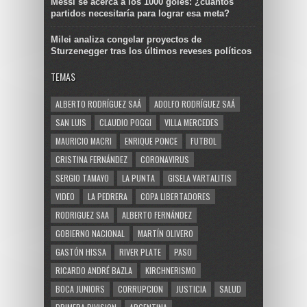
Messi se acerca a los 1000 goles: ¿cuántos
partidos necesitaría para lograr esa meta?
Milei analiza congelar proyectos de
Sturzenegger tras los últimos reveses políticos
TEMAS
ALBERTO RODRÍGUEZ SAÁ
ADOLFO RODRÍGUEZ SAÁ
SAN LUIS
CLAUDIO POGGI
VILLA MERCEDES
MAURICIO MACRI
ENRIQUE PONCE
FUTBOL
CRISTINA FERNÁNDEZ
CORONAVIRUS
SERGIO TAMAYO
LA PUNTA
GISELA VARTALITIS
VIDEO
LA PEDRERA
COPA LIBERTADORES
RODRIGUEZ SAA
ALBERTO FERNÁNDEZ
GOBIERNO NACIONAL
MARTÍN OLIVERO
GASTÓN HISSA
RIVER PLATE
PASO
RICARDO ANDRÉ BAZLA
KIRCHNERISMO
BOCA JUNIORS
CORRUPCION
JUSTICIA
SALUD