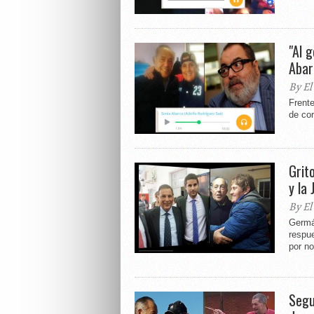
"Al 
Abar
By El
Frente
de cor
Grit
y la
By El
Germá
respue
por no
Segu