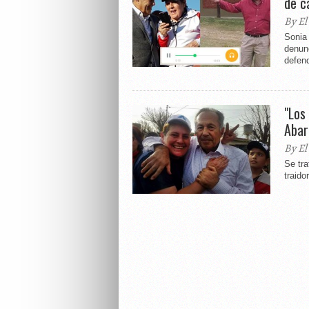
de c
By El
Sonia 
denunc
defend
"Los
Abar
By El
Se tra
traido