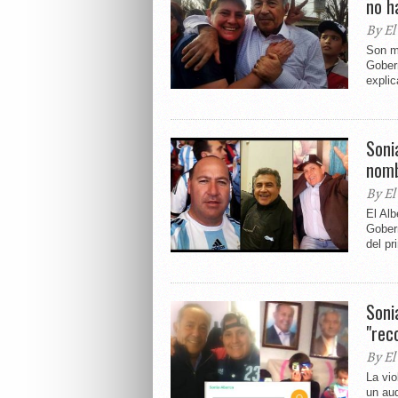
no h
By El
Son má
Gober
explic
Soni
nomb
By El
El Alb
Gobern
del pr
Soni
"rec
By El
La vio
un aud