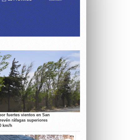
por fuertes vientos en San
prevén ráfagas superiores
70 km/h