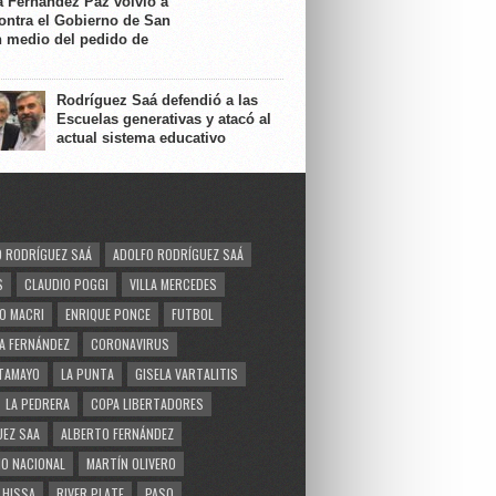
a Fernández Paz volvió a
contra el Gobierno de San
n medio del pedido de
Rodríguez Saá defendió a las
Escuelas generativas y atacó al
actual sistema educativo
 RODRÍGUEZ SAÁ
ADOLFO RODRÍGUEZ SAÁ
S
CLAUDIO POGGI
VILLA MERCEDES
O MACRI
ENRIQUE PONCE
FUTBOL
A FERNÁNDEZ
CORONAVIRUS
TAMAYO
LA PUNTA
GISELA VARTALITIS
LA PEDRERA
COPA LIBERTADORES
EZ SAA
ALBERTO FERNÁNDEZ
O NACIONAL
MARTÍN OLIVERO
 HISSA
RIVER PLATE
PASO