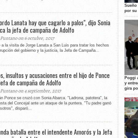
Sueño 
por su 
gordo Lanata hay que cagarlo a palos", dijo Sonia
ca la jefa de campaña de Adolfo
 Puntano on 6 octubre, 2017
 a la visita de Jorge Lanata a San Luis para tratar los hechos
rupción del gobierno y la justicia, la Jefa de Campaña...
os, insultos y acusaciones entre el hijo de Ponce
Poggi 
 Jefa de campaña de Adolfo
y entre
gira p
 Puntano on 4 septiembre, 2017
n Ponce se cruzó con Sonia Abarca. "Ladrona, patotera", la
sta del Concejal ante un ataque de la puntera. "Tu padre ganó
sotros", disparó...
nda batalla entre el intendente Amorós y la Jefa