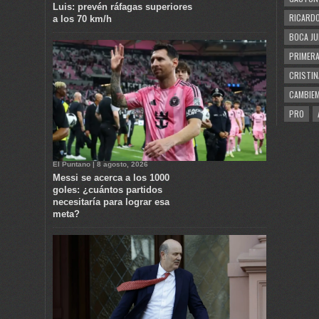
Luis: prevén ráfagas superiores
RICARDO
a los 70 km/h
BOCA JU
PRIMERA
CRISTIN
CAMBIE
PRO
El Puntano | 8 agosto, 2026
Messi se acerca a los 1000
goles: ¿cuántos partidos
necesitaría para lograr esa
meta?