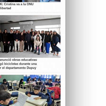
K: Cristina va a la ONU
libertad
anunció obras educativas
gó bicicletas durante una
or el departamento Dupuy