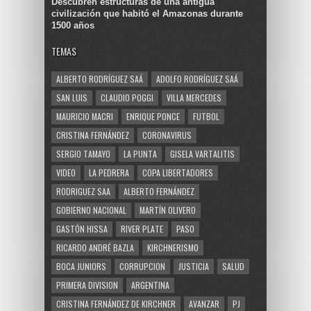
Descubren estructuras de una antigua
civilización que habitó el Amazonas durante
1500 años
TEMAS
ALBERTO RODRÍGUEZ SAÁ
ADOLFO RODRÍGUEZ SAÁ
SAN LUIS
CLAUDIO POGGI
VILLA MERCEDES
MAURICIO MACRI
ENRIQUE PONCE
FUTBOL
CRISTINA FERNÁNDEZ
CORONAVIRUS
SERGIO TAMAYO
LA PUNTA
GISELA VARTALITIS
VIDEO
LA PEDRERA
COPA LIBERTADORES
RODRIGUEZ SAA
ALBERTO FERNÁNDEZ
GOBIERNO NACIONAL
MARTÍN OLIVERO
GASTÓN HISSA
RIVER PLATE
PASO
RICARDO ANDRÉ BAZLA
KIRCHNERISMO
BOCA JUNIORS
CORRUPCION
JUSTICIA
SALUD
PRIMERA DIVISION
ARGENTINA
CRISTINA FERNÁNDEZ DE KIRCHNER
AVANZAR
PJ