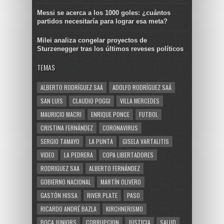
Messi se acerca a los 1000 goles: ¿cuántos
partidos necesitaría para lograr esa meta?
Milei analiza congelar proyectos de
Sturzenegger tras los últimos reveses políticos
TEMAS
ALBERTO RODRÍGUEZ SAÁ
ADOLFO RODRÍGUEZ SAÁ
SAN LUIS
CLAUDIO POGGI
VILLA MERCEDES
MAURICIO MACRI
ENRIQUE PONCE
FUTBOL
CRISTINA FERNÁNDEZ
CORONAVIRUS
SERGIO TAMAYO
LA PUNTA
GISELA VARTALITIS
VIDEO
LA PEDRERA
COPA LIBERTADORES
RODRIGUEZ SAA
ALBERTO FERNÁNDEZ
GOBIERNO NACIONAL
MARTÍN OLIVERO
GASTÓN HISSA
RIVER PLATE
PASO
RICARDO ANDRÉ BAZLA
KIRCHNERISMO
BOCA JUNIORS
CORRUPCION
JUSTICIA
SALUD