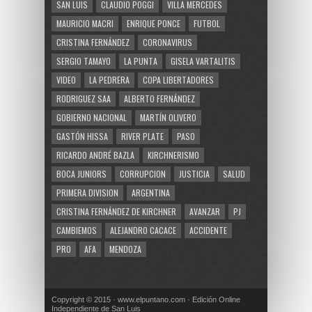
SAN LUIS
CLAUDIO POGGI
VILLA MERCEDES
MAURICIO MACRI
ENRIQUE PONCE
FUTBOL
CRISTINA FERNÁNDEZ
CORONAVIRUS
SERGIO TAMAYO
LA PUNTA
GISELA VARTALITIS
VIDEO
LA PEDRERA
COPA LIBERTADORES
RODRIGUEZ SAA
ALBERTO FERNÁNDEZ
GOBIERNO NACIONAL
MARTÍN OLIVERO
GASTÓN HISSA
RIVER PLATE
PASO
RICARDO ANDRÉ BAZLA
KIRCHNERISMO
BOCA JUNIORS
CORRUPCION
JUSTICIA
SALUD
PRIMERA DIVISION
ARGENTINA
CRISTINA FERNÁNDEZ DE KIRCHNER
AVANZAR
PJ
CAMBIEMOS
ALEJANDRO CACACE
ACCIDENTE
PRO
AFA
MENDOZA
Copyright © 2015 · www.elpuntano.com · Edición Online
Independiente de San Luis