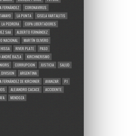
A FERNÁNDEZ
CORONAVIRUS
TAMAYO
LA PUNTA
GISELA VARTALITIS
LA PEDRERA
COPA LIBERTADORES
EZ SAA
ALBERTO FERNÁNDEZ
O NACIONAL
MARTÍN OLIVERO
 HISSA
RIVER PLATE
PASO
 ANDRÉ BAZLA
KIRCHNERISMO
NIORS
CORRUPCION
JUSTICIA
SALUD
 DIVISION
ARGENTINA
A FERNÁNDEZ DE KIRCHNER
AVANZAR
PJ
MOS
ALEJANDRO CACACE
ACCIDENTE
AFA
MENDOZA