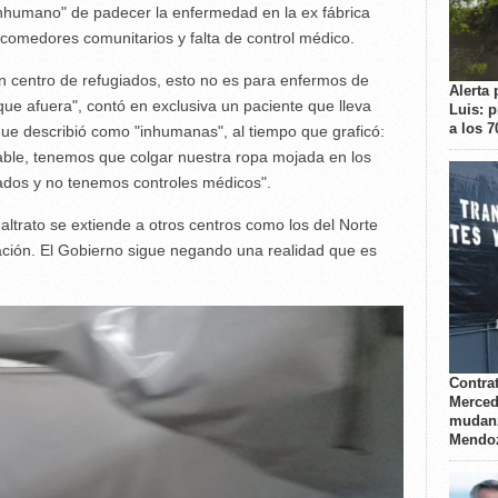
inhumano" de padecer la enfermedad en la ex fábrica
comedores comunitarios y falta de control médico.
n centro de refugiados, esto no es para enfermos de
Alerta 
e afuera", contó en exclusiva un paciente que lleva
Luis: 
a los 
e describió como "inhumanas", al tiempo que graficó:
table, tenemos que colgar nuestra ropa mojada en los
ados y no tenemos controles médicos".
ltrato se extiende a otros centros como los del Norte
uación. El Gobierno sigue negando una realidad que es
Contrat
Merced
mudanz
Mendo