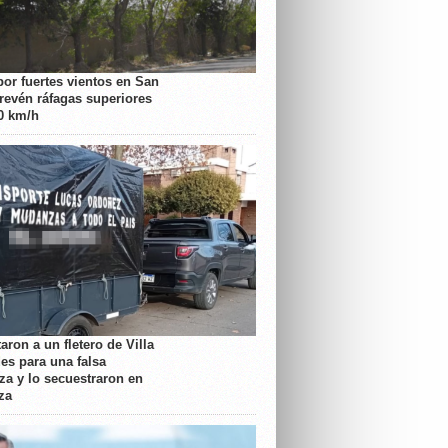
por fuertes vientos en San
prevén ráfagas superiores
70 km/h
aron a un fletero de Villa
es para una falsa
a y lo secuestraron en
za