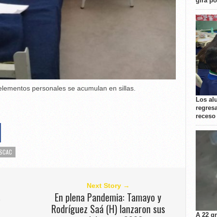
gira p
 elementos personales se acumulan en sillas.
Los al
regresa
receso
SCAC
Next Story →
s
En plena Pandemia: Tamayo y
Rodríguez Saá (H) lanzaron sus
A 22 g