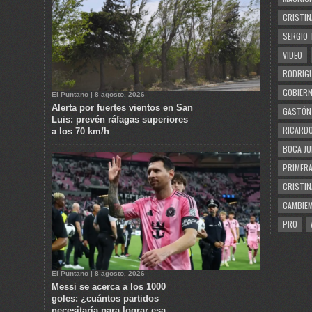
CRISTIN
SERGIO 
VIDEO
RODRIGU
GOBIERN
El Puntano | 8 agosto, 2026
Alerta por fuertes vientos en San
GASTÓN
Luis: prevén ráfagas superiores
RICARDO
a los 70 km/h
BOCA JU
PRIMERA
CRISTIN
CAMBIE
PRO
El Puntano | 8 agosto, 2026
Messi se acerca a los 1000
goles: ¿cuántos partidos
necesitaría para lograr esa