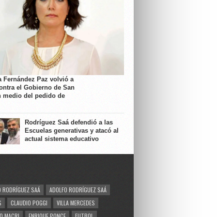
a Fernández Paz volvió a
contra el Gobierno de San
n medio del pedido de
Rodríguez Saá defendió a las
Escuelas generativas y atacó al
actual sistema educativo
 RODRÍGUEZ SAÁ
ADOLFO RODRÍGUEZ SAÁ
S
CLAUDIO POGGI
VILLA MERCEDES
O MACRI
ENRIQUE PONCE
FUTBOL