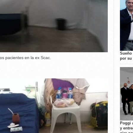
Sueño 
los pacientes en la ex Scac.
por su 
Poggi 
y entre