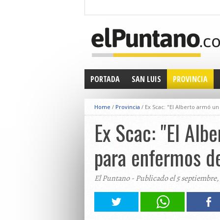
PORTADA
SAN LUIS
PROVINCIA
Home
/
Provincia
/
Ex Scac: "El Alberto armó u
Ex Scac: "El Alb
para enfermos de
El Puntano - Publicado el 5 septiembre