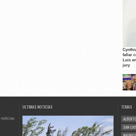
Cynthi
fallar 
Luis e
jury
ULTIMAS NOTICIAS
TEMAS
 noticias
ALBERTO
SAN LUI
MAURICI