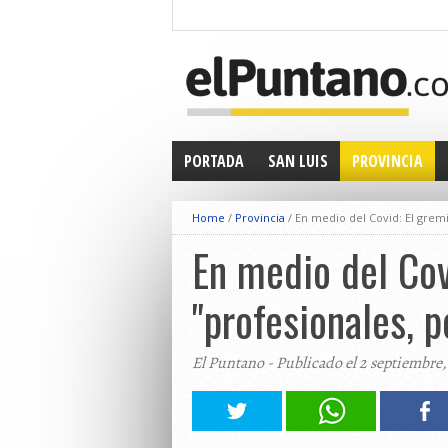
PORTADA
SAN LUIS
PROVINCIA
Home
/
Provincia
/
En medio del Covid: El gremi
En medio del Cov
"profesionales, p
El Puntano - Publicado el 2 septiembre