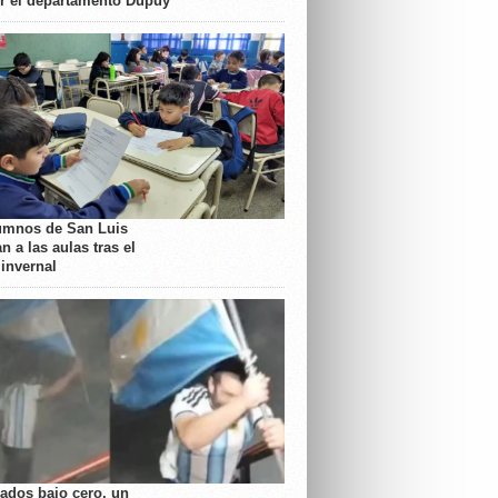
or el departamento Dupuy
umnos de San Luis
n a las aulas tras el
 invernal
rados bajo cero, un