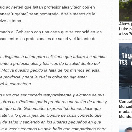
lud advierten que faltan profesionales y técnicos en
anera"urgente" sean nombrado. A seis meses de la
lve el tema.
Alerta 
Luis: 
mado al Gobierno con una carta que se conoció en las
a los 
sos entre los profesionales de salud y el faltante de
dirigimos a usted para solicitarle que arbitre los medios
nte a profesionales y técnicos de la salud dentro del
. Motiva nuestro pedido la falta de los mismos en esta
provincia y para la cual el gobierno dijo estar
ó la cuarentena.
ao tuvo que ser cerrado temporalmente y algunos de sus
Contrat
 otros no. Pedimos por la pronta recuperación de todos y
Merced
rme que el Sr. Gobemador expresó "podemos decir que
mudanz
ate", a lo que la jefa del Comité de crisis contestó que
Mendo
nal de salud y sabiendo en los lugares pequeños en que
 a veces tenemos un solo baño que compartimos entre