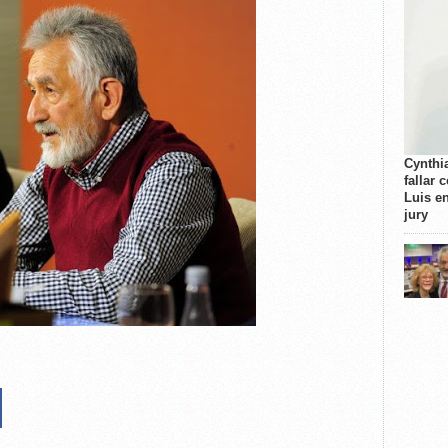
Cynthi
fallar 
Luis e
jury