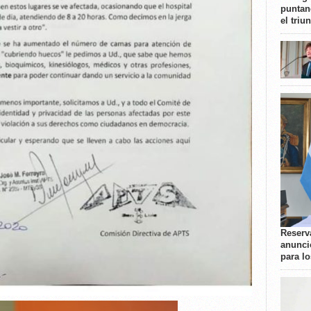
puntan
el triu
Reserva
anunci
para l