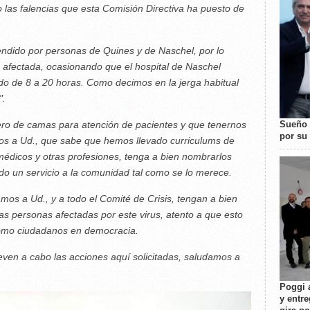
o las falencias que esta Comisión Directiva ha puesto de
endido por personas de Quines y de Naschel, por lo
e afectada, ocasionando que el hospital de Naschel
do de 8 a 20 horas. Como decimos en la jerga habitual
".
Sueño 
o de camas para atención de pacientes y que tenernos
por su 
mos a Ud., que sabe que hemos llevado curriculums de
médicos y otras profesiones, tenga a bien nombrarlos
o un servicio a la comunidad tal como se lo merece.
mos a Ud., y a todo el Comité de Crisis, tengan a bien
las personas afectadas por este virus, atento a que esto
como ciudadanos en democracia.
leven a cabo las acciones aquí solicitadas, saludamos a
Poggi 
y entre