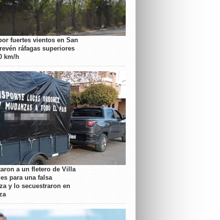
por fuertes vientos en San
prevén ráfagas superiores
70 km/h
aron a un fletero de Villa
es para una falsa
a y lo secuestraron en
za