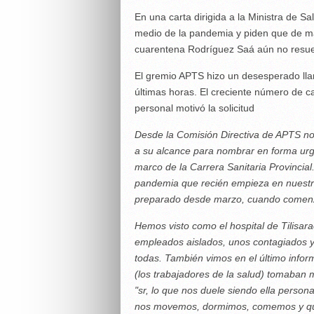
En una carta dirigida a la Ministra de Sa
medio de la pandemia y piden que de m
cuarentena Rodríguez Saá aún no resue
El gremio APTS hizo un desesperado lla
últimas horas. El creciente número de ca
personal motivó la solicitud
Desde la Comisión Directiva de APTS nos 
a su alcance para nombrar en forma urge
marco de la Carrera Sanitaria Provincial
pandemia que recién empieza en nuestra 
preparado desde marzo, cuando comenz
Hemos visto como el hospital de Tilisar
empleados aislados, unos contagiados y
todas. También vimos en el último info
(los trabajadores de la salud) tomaban m
"sr, lo que nos duele siendo ella perso
nos movemos, dormimos, comemos y que