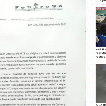
gira p
Los al
regresa
receso
A 22 g