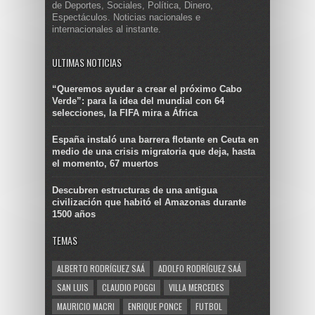
de Deportes, Sociales, Política, Dinero,
Espectáculos. Noticias nacionales e
internacionales al instante.
ULTIMAS NOTICIAS
“Queremos ayudar a crear el próximo Cabo
Verde”: para la idea del mundial con 64
selecciones, la FIFA mira a África
España instaló una barrera flotante en Ceuta en
medio de una crisis migratoria que deja, hasta
el momento, 67 muertos
Descubren estructuras de una antigua
civilización que habitó el Amazonas durante
1500 años
TEMAS
ALBERTO RODRÍGUEZ SAÁ
ADOLFO RODRÍGUEZ SAÁ
SAN LUIS
CLAUDIO POGGI
VILLA MERCEDES
MAURICIO MACRI
ENRIQUE PONCE
FUTBOL