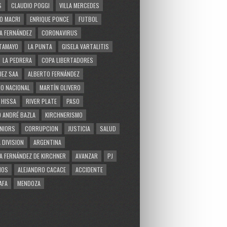
S
CLAUDIO POGGI
VILLA MERCEDES
O MACRI
ENRIQUE PONCE
FUTBOL
A FERNÁNDEZ
CORONAVIRUS
TAMAYO
LA PUNTA
GISELA VARTALITIS
LA PEDRERA
COPA LIBERTADORES
EZ SAA
ALBERTO FERNÁNDEZ
O NACIONAL
MARTÍN OLIVERO
 HISSA
RIVER PLATE
PASO
 ANDRÉ BAZLA
KIRCHNERISMO
NIORS
CORRUPCION
JUSTICIA
SALUD
 DIVISION
ARGENTINA
A FERNÁNDEZ DE KIRCHNER
AVANZAR
PJ
MOS
ALEJANDRO CACACE
ACCIDENTE
AFA
MENDOZA