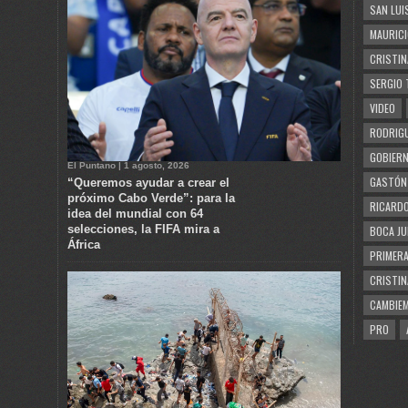
SAN LUI
MAURICI
CRISTIN
SERGIO 
VIDEO
RODRIGU
GOBIERN
El Puntano | 1 agosto, 2026
GASTÓN
“Queremos ayudar a crear el
próximo Cabo Verde”: para la
RICARDO
idea del mundial con 64
selecciones, la FIFA mira a
BOCA JU
África
PRIMERA
CRISTIN
CAMBIE
PRO