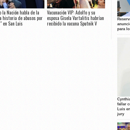
o la Nación habla de la
Vacunación VIP: Adolfo y su
a historia de abusos por
esposa Gisela Vartalitis habrían
Reserva
r" en San Luis
recibido la vacuna Sputnik V
anunci
para l
Cynthi
fallar 
Luis e
jury