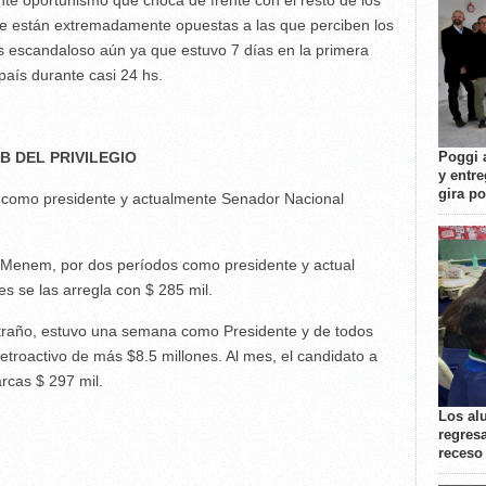
nte oportunismo que choca de frente con el resto de los
ue están extremadamente opuestas a las que perciben los
s escandaloso aún ya que estuvo 7 días en la primera
 país durante casi 24 hs.
Poggi 
B DEL PRIVILEGIO
y entre
gira p
 como presidente y actualmente Senador Nacional
 Menem, por dos períodos como presidente y actual
s se las arregla con $ 285 mil.
xtraño, estuvo una semana como Presidente y de todos
etroactivo de más $8.5 millones. Al mes, el candidato a
rcas $ 297 mil.
Los al
regresa
receso