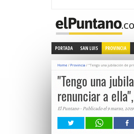
PORTADA
SAN LUIS
PROVINCIA
Home
/
Provincia
/
"Tengo una jubilación de priv
"Tengo una jubila
renunciar a ella"
El Puntano - Publicado el 9 marzo, 2019