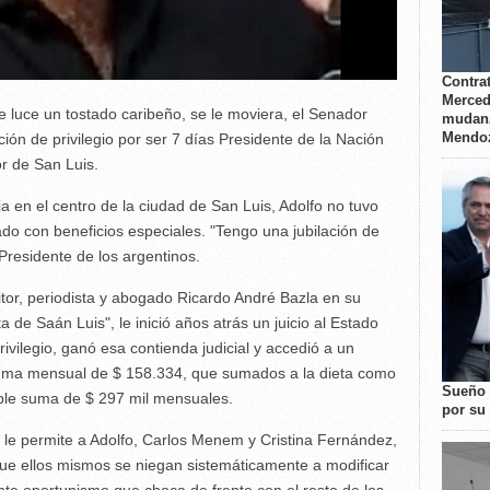
Contrat
Merced
e luce un tostado caribeño, se le moviera, el Senador
mudanz
Mendo
ión de privilegio por ser 7 días Presidente de la Nación
r de San Luis.
a en el centro de la ciudad de San Luis, Adolfo no tuvo
o con beneficios especiales. "Tengo una jubilación de
z Presidente de los argentinos.
ritor, periodista y abogado Ricardo André Bazla en su
 de Saán Luis", le inició años atrás un juicio al Estado
rivilegio, ganó esa contienda judicial y accedió a un
suma mensual de $ 158.334, que sumados a la dieta como
Sueño 
ble suma de $ 297 mil mensuales.
por su 
e le permite a Adolfo, Carlos Menem y Cristina Fernández,
 que ellos mismos se niegan sistemáticamente a modificar