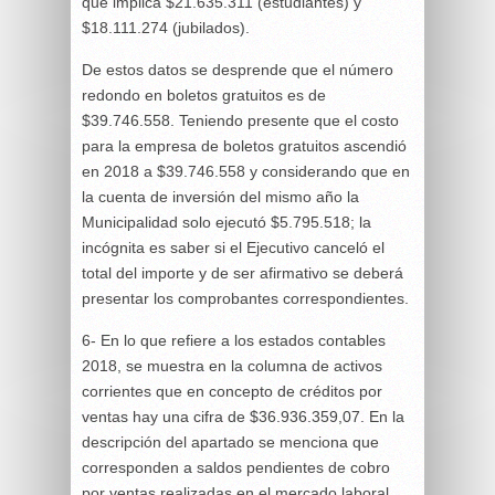
que implica $21.635.311 (estudiantes) y
$18.111.274 (jubilados).
De estos datos se desprende que el número
redondo en boletos gratuitos es de
$39.746.558. Teniendo presente que el costo
para la empresa de boletos gratuitos ascendió
en 2018 a $39.746.558 y considerando que en
la cuenta de inversión del mismo año la
Municipalidad solo ejecutó $5.795.518; la
incógnita es saber si el Ejecutivo canceló el
total del importe y de ser afirmativo se deberá
presentar los comprobantes correspondientes.
6- En lo que refiere a los estados contables
2018, se muestra en la columna de activos
corrientes que en concepto de créditos por
ventas hay una cifra de $36.936.359,07. En la
descripción del apartado se menciona que
corresponden a saldos pendientes de cobro
por ventas realizadas en el mercado laboral.