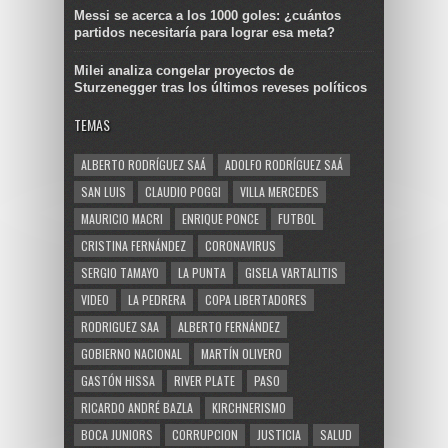
Messi se acerca a los 1000 goles: ¿cuántos
partidos necesitaría para lograr esa meta?
Milei analiza congelar proyectos de
Sturzenegger tras los últimos reveses políticos
TEMAS
ALBERTO RODRÍGUEZ SAÁ
ADOLFO RODRÍGUEZ SAÁ
SAN LUIS
CLAUDIO POGGI
VILLA MERCEDES
MAURICIO MACRI
ENRIQUE PONCE
FUTBOL
CRISTINA FERNÁNDEZ
CORONAVIRUS
SERGIO TAMAYO
LA PUNTA
GISELA VARTALITIS
VIDEO
LA PEDRERA
COPA LIBERTADORES
RODRIGUEZ SAA
ALBERTO FERNÁNDEZ
GOBIERNO NACIONAL
MARTÍN OLIVERO
GASTÓN HISSA
RIVER PLATE
PASO
RICARDO ANDRÉ BAZLA
KIRCHNERISMO
BOCA JUNIORS
CORRUPCION
JUSTICIA
SALUD