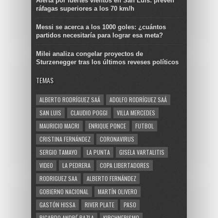
Alerta por fuertes vientos en San Luis: prevén
ráfagas superiores a los 70 km/h
Messi se acerca a los 1000 goles: ¿cuántos
partidos necesitaría para lograr esa meta?
Milei analiza congelar proyectos de
Sturzenegger tras los últimos reveses políticos
TEMAS
ALBERTO RODRÍGUEZ SAÁ
ADOLFO RODRÍGUEZ SAÁ
SAN LUIS
CLAUDIO POGGI
VILLA MERCEDES
MAURICIO MACRI
ENRIQUE PONCE
FUTBOL
CRISTINA FERNÁNDEZ
CORONAVIRUS
SERGIO TAMAYO
LA PUNTA
GISELA VARTALITIS
VIDEO
LA PEDRERA
COPA LIBERTADORES
RODRIGUEZ SAA
ALBERTO FERNÁNDEZ
GOBIERNO NACIONAL
MARTÍN OLIVERO
GASTÓN HISSA
RIVER PLATE
PASO
RICARDO ANDRÉ BAZLA
KIRCHNERISMO