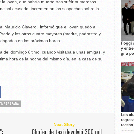
e la joven, que habría muerto tras sufrir numerosos
rincipal acusado, incrementan las sospechas sobre la
cal Mauricio Clavero, informó que el joven quedó a
Prado y los otros cuatro mayores (madre, padrastro y
indagados en las próximas horas.
Poggi 
y entre
 del domingo último, cuando visitaba a unas amigas, y
gira p
tima hora de la noche del mismo día, en la casa de su
 EMBARAZADA
Los al
regresa
Next Story →
receso
”:
Chofer de taxi devolvió 300 mil