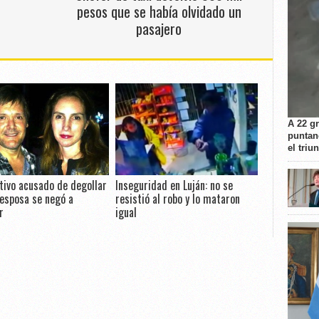
s
pesos que se había olvidado un
pasajero
A 22 g
puntan
el triu
utivo acusado de degollar
Inseguridad en Luján: no se
 esposa se negó a
resistió al robo y lo mataron
r
igual