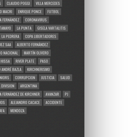
S
CLAUDIO POGGI
VILLA MERCEDES
O MACRI
ENRIQUE PONCE
FUTBOL
A FERNÁNDEZ
CORONAVIRUS
TAMAYO
LA PUNTA
GISELA VARTALITIS
LA PEDRERA
COPA LIBERTADORES
EZ SAA
ALBERTO FERNÁNDEZ
O NACIONAL
MARTÍN OLIVERO
 HISSA
RIVER PLATE
PASO
 ANDRÉ BAZLA
KIRCHNERISMO
NIORS
CORRUPCION
JUSTICIA
SALUD
 DIVISION
ARGENTINA
A FERNÁNDEZ DE KIRCHNER
AVANZAR
PJ
MOS
ALEJANDRO CACACE
ACCIDENTE
AFA
MENDOZA