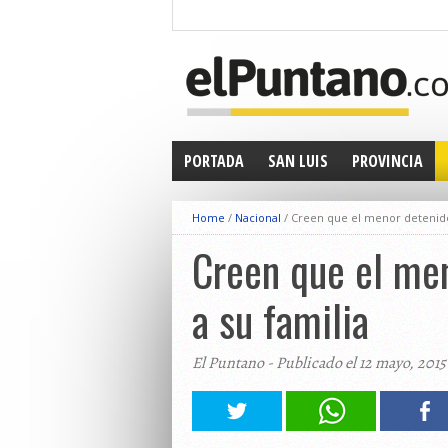
PORTADA
SAN LUIS
PROVINCIA
Home
/
Nacional
/
Creen que el menor detenido
Creen que el men
a su familia
El Puntano - Publicado el 12 mayo, 2015