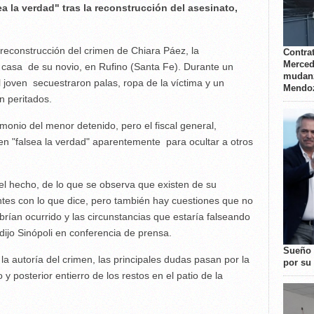
ea la verdad" tras la reconstrucción del asesinato,
 reconstrucción del crimen de Chiara Páez, la
Contrat
Merced
 casa de su novio, en Rufino (Santa Fe). Durante un
mudanz
l joven secuestraron palas, ropa de la víctima y un
Mendo
 peritados.
imonio del menor detenido, pero el fiscal general,
ven "falsea la verdad" aparentemente para ocultar a otros
 el hecho, de lo que se observa que existen de su
es con lo que dice, pero también hay cuestiones que no
rían ocurrido y las circunstancias que estaría falseando
dijo Sinópoli en conferencia de prensa.
Sueño 
la autoría del crimen, las principales dudas pasan por la
por su 
 y posterior entierro de los restos en el patio de la