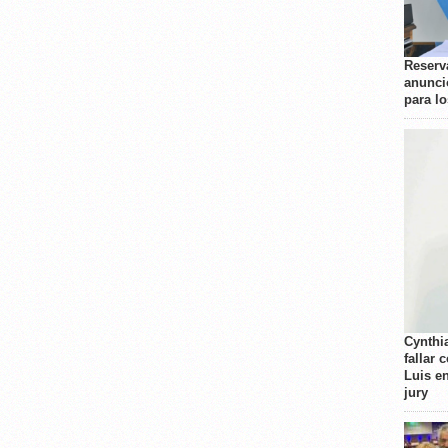
Reserva
anunci
para l
Cynthi
fallar 
Luis e
jury