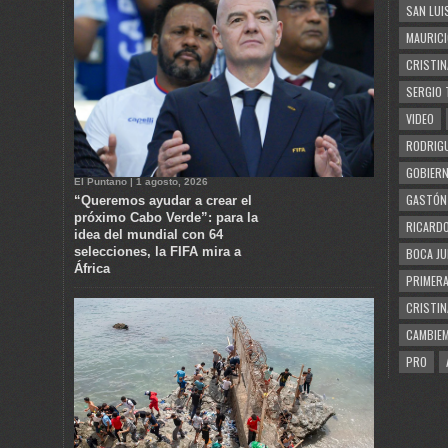
SAN LUI
MAURICI
CRISTIN
SERGIO 
VIDEO
RODRIGU
GOBIERN
El Puntano | 1 agosto, 2026
GASTÓN
“Queremos ayudar a crear el
próximo Cabo Verde”: para la
RICARDO
idea del mundial con 64
selecciones, la FIFA mira a
BOCA JU
África
PRIMERA
CRISTIN
CAMBIE
PRO