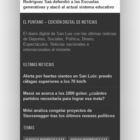
Rodríguez Saá defendió a las Escuelas
generativas y atacó al actual sistema educativo
EL PUNTANO – EDICIÓN DIGITAL DE NOTICIAS
El diario digital de San Luis con las últimas noticias
de Deportes, Sociales, Política, Dinero,
Espectáculos. Noticias nacionales e
internacionales al instante.
ULTIMAS NOTICIAS
Alerta por fuertes vientos en San Luis: prevén
ráfagas superiores a los 70 km/h
Messi se acerca a los 1000 goles: ¿cuántos
partidos necesitaría para lograr esa meta?
Milei analiza congelar proyectos de
Sturzenegger tras los últimos reveses políticos
TEMAS
ALBERTO RODRÍGUEZ SAÁ
ADOLFO RODRÍGUEZ SAÁ