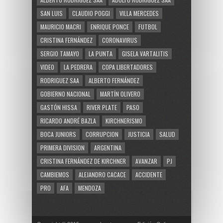
SAN LUIS
CLAUDIO POGGI
VILLA MERCEDES
MAURICIO MACRI
ENRIQUE PONCE
FUTBOL
CRISTINA FERNÁNDEZ
CORONAVIRUS
SERGIO TAMAYO
LA PUNTA
GISELA VARTALITIS
VIDEO
LA PEDRERA
COPA LIBERTADORES
RODRIGUEZ SAA
ALBERTO FERNÁNDEZ
GOBIERNO NACIONAL
MARTÍN OLIVERO
GASTÓN HISSA
RIVER PLATE
PASO
RICARDO ANDRÉ BAZLA
KIRCHNERISMO
BOCA JUNIORS
CORRUPCION
JUSTICIA
SALUD
PRIMERA DIVISION
ARGENTINA
CRISTINA FERNÁNDEZ DE KIRCHNER
AVANZAR
PJ
CAMBIEMOS
ALEJANDRO CACACE
ACCIDENTE
PRO
AFA
MENDOZA