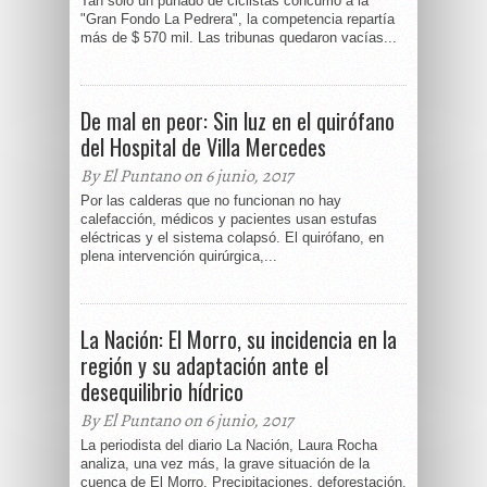
Tan solo un puñado de ciclistas concurrió a la
"Gran Fondo La Pedrera", la competencia repartía
más de $ 570 mil. Las tribunas quedaron vacías...
De mal en peor: Sin luz en el quirófano
del Hospital de Villa Mercedes
By El Puntano on 6 junio, 2017
Por las calderas que no funcionan no hay
calefacción, médicos y pacientes usan estufas
eléctricas y el sistema colapsó. El quirófano, en
plena intervención quirúrgica,...
La Nación: El Morro, su incidencia en la
región y su adaptación ante el
desequilibrio hídrico
By El Puntano on 6 junio, 2017
La periodista del diario La Nación, Laura Rocha
analiza, una vez más, la grave situación de la
cuenca de El Morro. Precipitaciones, deforestación,