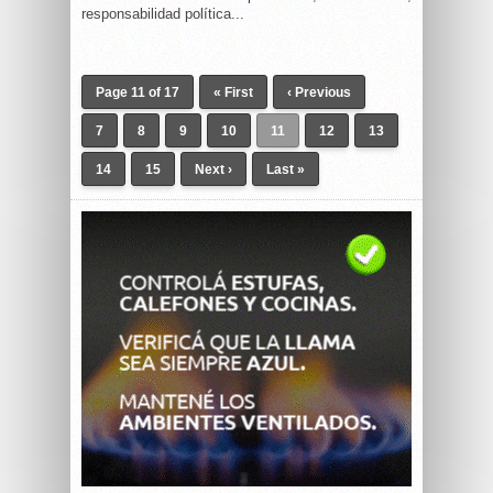
responsabilidad política...
Page 11 of 17
« First
‹ Previous
7
8
9
10
11
12
13
14
15
Next ›
Last »