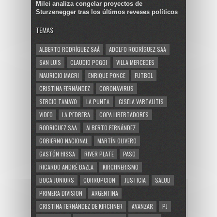
Milei analiza congelar proyectos de
Sturzenegger tras los últimos reveses políticos
TEMAS
ALBERTO RODRÍGUEZ SAÁ
ADOLFO RODRÍGUEZ SAÁ
SAN LUIS
CLAUDIO POGGI
VILLA MERCEDES
MAURICIO MACRI
ENRIQUE PONCE
FUTBOL
CRISTINA FERNÁNDEZ
CORONAVIRUS
SERGIO TAMAYO
LA PUNTA
GISELA VARTALITIS
VIDEO
LA PEDRERA
COPA LIBERTADORES
RODRIGUEZ SAA
ALBERTO FERNÁNDEZ
GOBIERNO NACIONAL
MARTÍN OLIVERO
GASTÓN HISSA
RIVER PLATE
PASO
RICARDO ANDRÉ BAZLA
KIRCHNERISMO
BOCA JUNIORS
CORRUPCION
JUSTICIA
SALUD
PRIMERA DIVISION
ARGENTINA
CRISTINA FERNÁNDEZ DE KIRCHNER
AVANZAR
PJ