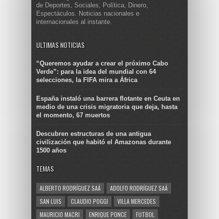
de Deportes, Sociales, Política, Dinero,
Espectáculos. Noticias nacionales e
internacionales al instante.
ULTIMAS NOTICIAS
“Queremos ayudar a crear el próximo Cabo
Verde”: para la idea del mundial con 64
selecciones, la FIFA mira a África
España instaló una barrera flotante en Ceuta en
medio de una crisis migratoria que deja, hasta
el momento, 67 muertos
Descubren estructuras de una antigua
civilización que habitó el Amazonas durante
1500 años
TEMAS
ALBERTO RODRÍGUEZ SAÁ
ADOLFO RODRÍGUEZ SAÁ
SAN LUIS
CLAUDIO POGGI
VILLA MERCEDES
MAURICIO MACRI
ENRIQUE PONCE
FUTBOL