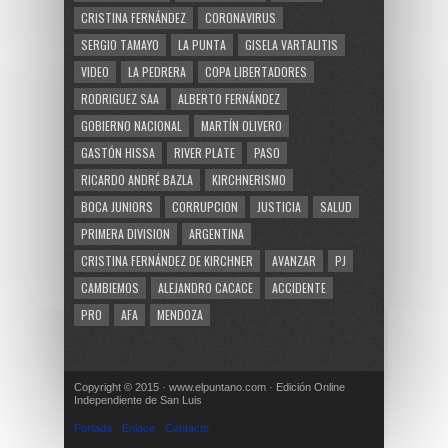
CRISTINA FERNÁNDEZ
CORONAVIRUS
SERGIO TAMAYO
LA PUNTA
GISELA VARTALITIS
VIDEO
LA PEDRERA
COPA LIBERTADORES
RODRIGUEZ SAA
ALBERTO FERNÁNDEZ
GOBIERNO NACIONAL
MARTÍN OLIVERO
GASTÓN HISSA
RIVER PLATE
PASO
RICARDO ANDRÉ BAZLA
KIRCHNERISMO
BOCA JUNIORS
CORRUPCION
JUSTICIA
SALUD
PRIMERA DIVISION
ARGENTINA
CRISTINA FERNÁNDEZ DE KIRCHNER
AVANZAR
PJ
CAMBIEMOS
ALEJANDRO CACACE
ACCIDENTE
PRO
AFA
MENDOZA
Copyright © 2015 · www.elpuntano.com · Edición Online
Independiente de San Luis
Portada
Enlace
Contacto