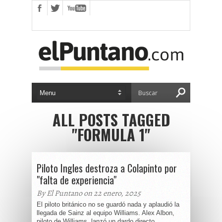
ALL POSTS TAGGED
"FORMULA 1"
Piloto Ingles destroza a Colapinto por
"falta de experiencia"
By El Puntano on 22 enero, 2025
El piloto británico no se guardó nada y aplaudió la
llegada de Sainz al equipo Williams. Alex Albon,
piloto de Williams, lanzó un dardo directo...