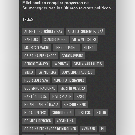
Milei analiza congelar proyectos de
Sturzenegger tras los últimos reveses políticos
TEMAS
ALBERTO RODRÍGUEZ SAÁ
ADOLFO RODRÍGUEZ SAÁ
SAN LUIS
CLAUDIO POGGI
VILLA MERCEDES
MAURICIO MACRI
ENRIQUE PONCE
FUTBOL
CRISTINA FERNÁNDEZ
CORONAVIRUS
SERGIO TAMAYO
LA PUNTA
GISELA VARTALITIS
VIDEO
LA PEDRERA
COPA LIBERTADORES
RODRIGUEZ SAA
ALBERTO FERNÁNDEZ
GOBIERNO NACIONAL
MARTÍN OLIVERO
GASTÓN HISSA
RIVER PLATE
PASO
RICARDO ANDRÉ BAZLA
KIRCHNERISMO
BOCA JUNIORS
CORRUPCION
JUSTICIA
SALUD
PRIMERA DIVISION
ARGENTINA
CRISTINA FERNÁNDEZ DE KIRCHNER
AVANZAR
PJ