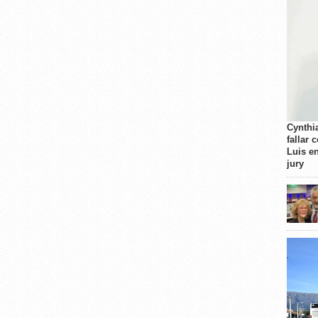
Cynthi
fallar 
Luis e
jury