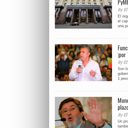
PyM
By El
El org
el cap
una pa
Func
¡por
By El
Son lo
gobern
1 peso
Mono
plaz
By El
Un pr
tambi