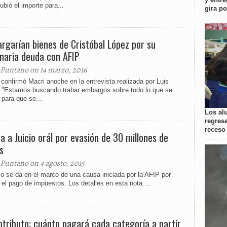
bió el importe para...
gira p
rgarían bienes de Cristóbal López por su
onaria deuda con AFIP
 Puntano on 14 marzo, 2016
 confirmó Macri anoche en la entrevista realizada por Luis
. "Estamos buscando trabar embargos sobre todo lo que se
para que se...
Los al
regresa
receso
ña a Juicio orál por evasión de 30 millones de
s
 Puntano on 4 agosto, 2015
o se da en el marco de una causa iniciada por la AFIP por
 el pago de impuestos. Los detalles en esta nota....
tributo: cuánto pagará cada categoría a partir