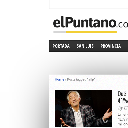
PORTADA
SAN LUIS
PROVINCIA
Home
/
Posts tagged "afip"
Qué 
41% 
By El
En el 
41% m
millon