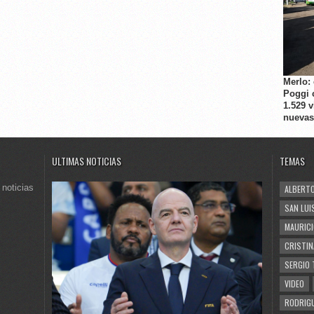
Merlo:
Poggi 
1.529 
nuevas
ULTIMAS NOTICIAS
TEMAS
 noticias
ALBERTO
SAN LUI
MAURICI
CRISTIN
SERGIO 
VIDEO
RODRIGU