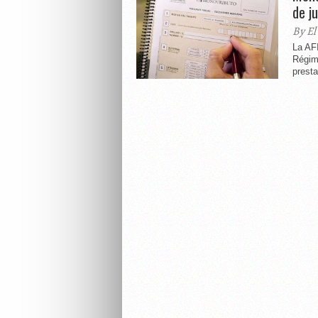
de ju
By El
La AFI
Régim
presta