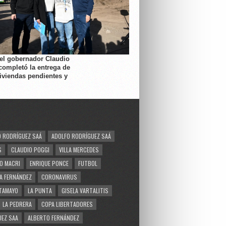
 el gobernador Claudio
completó la entrega de
viviendas pendientes y
 RODRÍGUEZ SAÁ
ADOLFO RODRÍGUEZ SAÁ
S
CLAUDIO POGGI
VILLA MERCEDES
O MACRI
ENRIQUE PONCE
FUTBOL
A FERNÁNDEZ
CORONAVIRUS
TAMAYO
LA PUNTA
GISELA VARTALITIS
LA PEDRERA
COPA LIBERTADORES
EZ SAA
ALBERTO FERNÁNDEZ