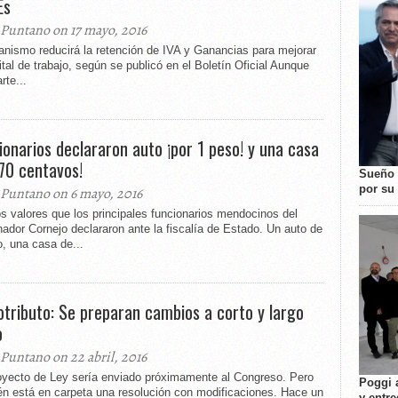
Es
 Puntano on 17 mayo, 2016
anismo reducirá la retención de IVA y Ganancias para mejorar
ital de trabajo, según se publicó en el Boletín Oficial Aunque
rte...
ionarios declararon auto ¡por 1 peso! y una casa
 70 centavos!
Sueño 
por su 
 Puntano on 6 mayo, 2016
s valores que los principales funcionarios mendocinos del
ador Cornejo declararon ante la fiscalía de Estado. Un auto de
, una casa de...
tributo: Se preparan cambios a corto y largo
o
 Puntano on 22 abril, 2016
oyecto de Ley sería enviado próximamente al Congreso. Pero
Poggi 
én está en carpeta una resolución con modificaciones. Hace un
y entre