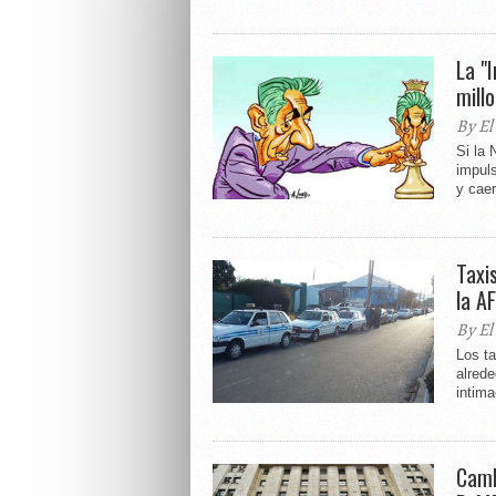
La "
mill
By El
Si la
impuls
y caer
Taxi
la A
By El
Los ta
alrede
intima
Camb