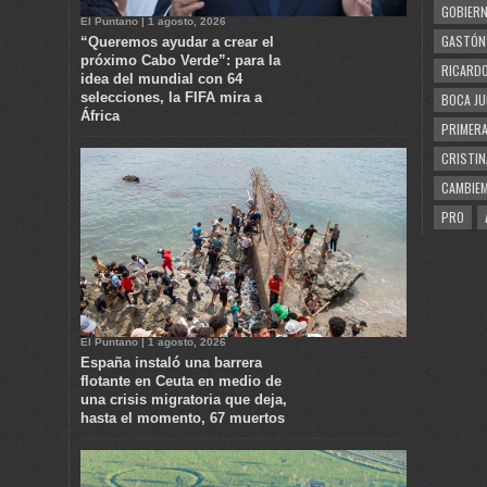
GOBIERN
El Puntano | 1 agosto, 2026
GASTÓN
“Queremos ayudar a crear el
próximo Cabo Verde”: para la
RICARDO
idea del mundial con 64
selecciones, la FIFA mira a
BOCA JU
África
PRIMERA
CRISTIN
CAMBIE
PRO
El Puntano | 1 agosto, 2026
España instaló una barrera
flotante en Ceuta en medio de
una crisis migratoria que deja,
hasta el momento, 67 muertos