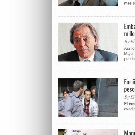
mes su
Emba
mill
By El
Así lo
Majul
pueda 
Fari
peso
By El
El cas
evadir
Mono