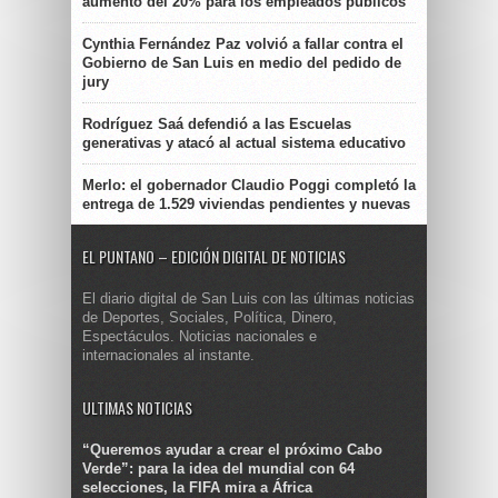
aumento del 20% para los empleados públicos
Cynthia Fernández Paz volvió a fallar contra el
Gobierno de San Luis en medio del pedido de
jury
Rodríguez Saá defendió a las Escuelas
generativas y atacó al actual sistema educativo
Merlo: el gobernador Claudio Poggi completó la
entrega de 1.529 viviendas pendientes y nuevas
EL PUNTANO – EDICIÓN DIGITAL DE NOTICIAS
El diario digital de San Luis con las últimas noticias
de Deportes, Sociales, Política, Dinero,
Espectáculos. Noticias nacionales e
internacionales al instante.
ULTIMAS NOTICIAS
“Queremos ayudar a crear el próximo Cabo
Verde”: para la idea del mundial con 64
selecciones, la FIFA mira a África