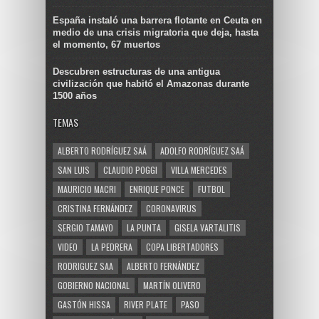
España instaló una barrera flotante en Ceuta en
medio de una crisis migratoria que deja, hasta
el momento, 67 muertos
Descubren estructuras de una antigua
civilización que habitó el Amazonas durante
1500 años
TEMAS
ALBERTO RODRÍGUEZ SAÁ
ADOLFO RODRÍGUEZ SAÁ
SAN LUIS
CLAUDIO POGGI
VILLA MERCEDES
MAURICIO MACRI
ENRIQUE PONCE
FUTBOL
CRISTINA FERNÁNDEZ
CORONAVIRUS
SERGIO TAMAYO
LA PUNTA
GISELA VARTALITIS
VIDEO
LA PEDRERA
COPA LIBERTADORES
RODRIGUEZ SAA
ALBERTO FERNÁNDEZ
GOBIERNO NACIONAL
MARTÍN OLIVERO
GASTÓN HISSA
RIVER PLATE
PASO