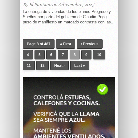
By El Puntano on 6 diciembre, 2025
La entrega de viviendas de los planes Progreso y
Sueños por parte del gobierno de Claudio Poggi
puso de manifiesto un marcado contraste con las...
Page 8 of 487
« First
‹ Previous
4
5
6
7
8
9
10
11
12
Next ›
Last »