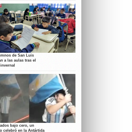
umnos de San Luis
n a las aulas tras el
 invernal
rados bajo cero, un
o celebró en la Antártida