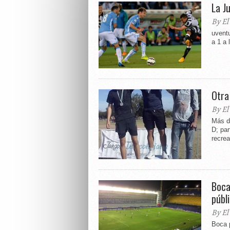
La J
By El
uventu
a 1 a 
Otra
By El
Más de
D; par
recrea
Boca
públ
By El
Boca 