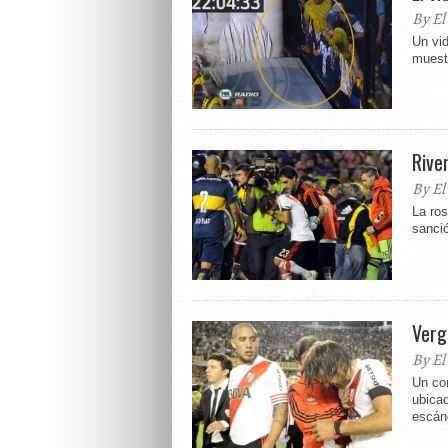
By El
Un vi
muest
Rive
By El
La ros
sanció
Verg
By El
Un co
ubica
escánd