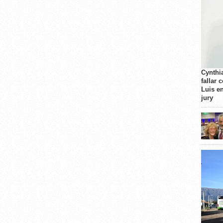
Cynthi
fallar 
Luis e
jury