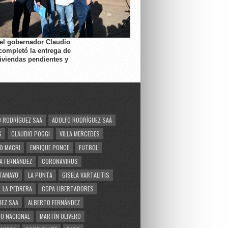
 el gobernador Claudio
completó la entrega de
viviendas pendientes y
 RODRÍGUEZ SAÁ
ADOLFO RODRÍGUEZ SAÁ
S
CLAUDIO POGGI
VILLA MERCEDES
O MACRI
ENRIQUE PONCE
FUTBOL
A FERNÁNDEZ
CORONAVIRUS
TAMAYO
LA PUNTA
GISELA VARTALITIS
LA PEDRERA
COPA LIBERTADORES
EZ SAA
ALBERTO FERNÁNDEZ
O NACIONAL
MARTÍN OLIVERO