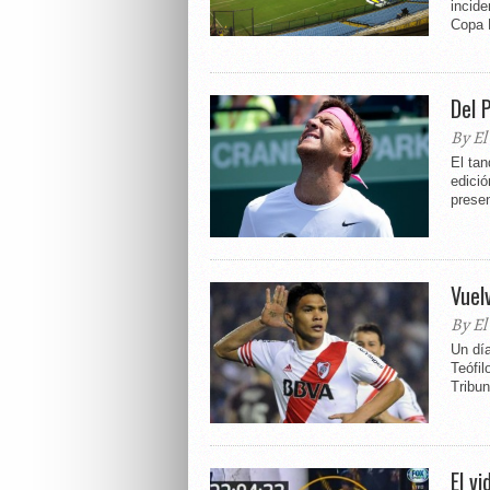
incide
Copa L
Del 
By El
El tan
edició
presen
Vuel
By El
Un dí
Teófil
Tribuna
El v