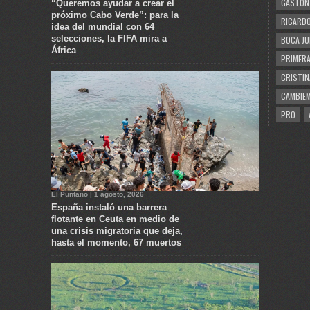
GASTÓN
“Queremos ayudar a crear el
próximo Cabo Verde”: para la
RICARDO
idea del mundial con 64
selecciones, la FIFA mira a
BOCA JU
África
PRIMERA
CRISTIN
CAMBIE
PRO
El Puntano | 1 agosto, 2026
España instaló una barrera
flotante en Ceuta en medio de
una crisis migratoria que deja,
hasta el momento, 67 muertos