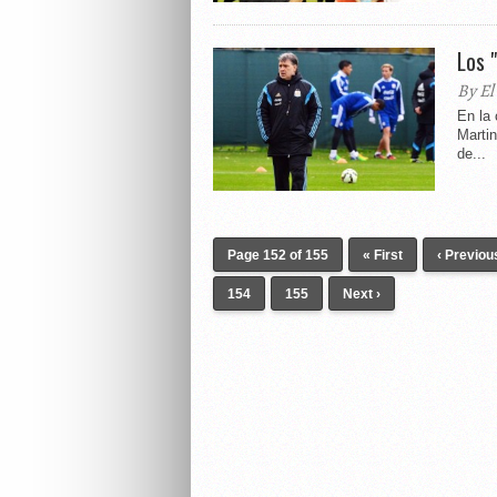
Los 
By El
En la 
Martin
de...
Page 152 of 155
« First
‹ Previou
154
155
Next ›