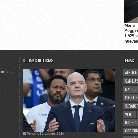
Merlo:
Poggi 
1.529 
nuevas
ULTIMAS NOTICIAS
TEMAS
 noticias
ALBERTO
SAN LUI
MAURICI
CRISTIN
SERGIO 
VIDEO
RODRIGU
GOBIERN
El Puntano | 1 agosto, 2026