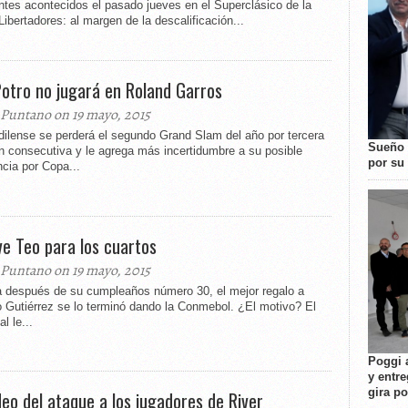
ntes acontecidos el pasado jueves en el Superclásico de la
ibertadores: al margen de la descalificación...
Potro no jugará en Roland Garros
 Puntano on 19 mayo, 2015
dilense se perderá el segundo Grand Slam del año por tercera
Sueño 
n consecutiva y le agrega más incertidumbre a su posible
por su 
cia por Copa...
ve Teo para los cuartos
 Puntano on 19 mayo, 2015
a después de su cumpleaños número 30, el mejor regalo a
o Gutiérrez se lo terminó dando la Conmebol. ¿El motivo? El
l le...
Poggi 
y entre
gira p
ideo del ataque a los jugadores de River