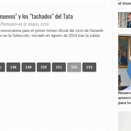
el triu
"nuevos" y los "tachados" del Tata
 Puntano on 12 mayo, 2015
convocatoria para el primer torneo oficial del ciclo de Gerardo
o en la Selección, iniciado en agosto de 2014 tras la salida
s
148
149
150
151
152
153
Reserva
anunci
para l