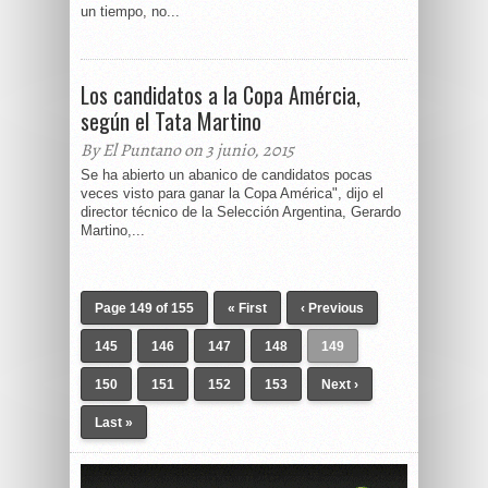
un tiempo, no...
Los candidatos a la Copa Amércia,
según el Tata Martino
By El Puntano on 3 junio, 2015
Se ha abierto un abanico de candidatos pocas
veces visto para ganar la Copa América", dijo el
director técnico de la Selección Argentina, Gerardo
Martino,...
Page 149 of 155
« First
‹ Previous
145
146
147
148
149
150
151
152
153
Next ›
Last »