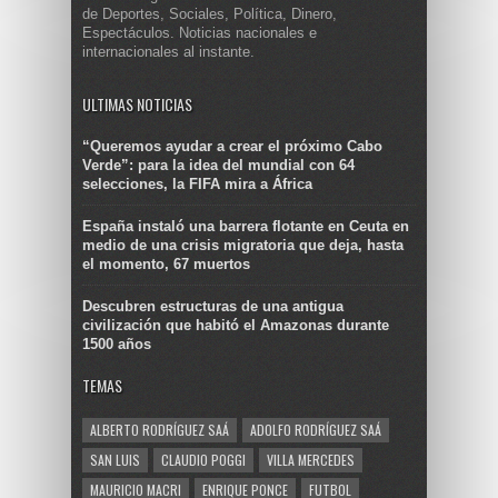
de Deportes, Sociales, Política, Dinero,
Espectáculos. Noticias nacionales e
internacionales al instante.
ULTIMAS NOTICIAS
“Queremos ayudar a crear el próximo Cabo
Verde”: para la idea del mundial con 64
selecciones, la FIFA mira a África
España instaló una barrera flotante en Ceuta en
medio de una crisis migratoria que deja, hasta
el momento, 67 muertos
Descubren estructuras de una antigua
civilización que habitó el Amazonas durante
1500 años
TEMAS
ALBERTO RODRÍGUEZ SAÁ
ADOLFO RODRÍGUEZ SAÁ
SAN LUIS
CLAUDIO POGGI
VILLA MERCEDES
MAURICIO MACRI
ENRIQUE PONCE
FUTBOL