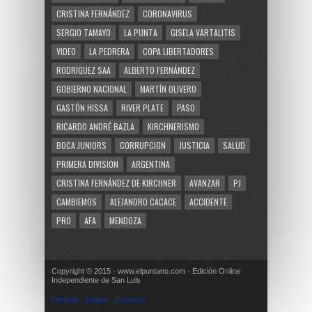
CRISTINA FERNÁNDEZ
CORONAVIRUS
SERGIO TAMAYO
LA PUNTA
GISELA VARTALITIS
VIDEO
LA PEDRERA
COPA LIBERTADORES
RODRIGUEZ SAA
ALBERTO FERNÁNDEZ
GOBIERNO NACIONAL
MARTÍN OLIVERO
GASTÓN HISSA
RIVER PLATE
PASO
RICARDO ANDRÉ BAZLA
KIRCHNERISMO
BOCA JUNIORS
CORRUPCION
JUSTICIA
SALUD
PRIMERA DIVISION
ARGENTINA
CRISTINA FERNÁNDEZ DE KIRCHNER
AVANZAR
PJ
CAMBIEMOS
ALEJANDRO CACACE
ACCIDENTE
PRO
AFA
MENDOZA
Copyright © 2015 · www.elpuntano.com · Edición Online
Independiente de San Luis
Portada
Enlace
Contacto