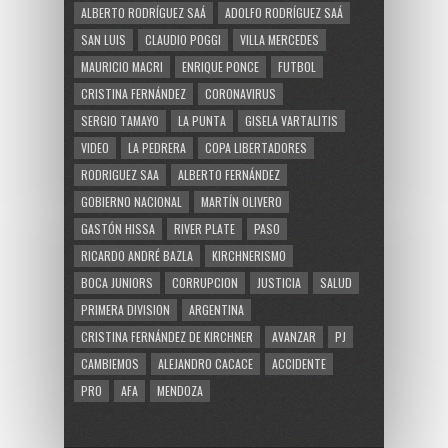
ALBERTO RODRÍGUEZ SAÁ
ADOLFO RODRÍGUEZ SAÁ
SAN LUIS
CLAUDIO POGGI
VILLA MERCEDES
MAURICIO MACRI
ENRIQUE PONCE
FUTBOL
CRISTINA FERNÁNDEZ
CORONAVIRUS
SERGIO TAMAYO
LA PUNTA
GISELA VARTALITIS
VIDEO
LA PEDRERA
COPA LIBERTADORES
RODRIGUEZ SAA
ALBERTO FERNÁNDEZ
GOBIERNO NACIONAL
MARTÍN OLIVERO
GASTÓN HISSA
RIVER PLATE
PASO
RICARDO ANDRÉ BAZLA
KIRCHNERISMO
BOCA JUNIORS
CORRUPCION
JUSTICIA
SALUD
PRIMERA DIVISION
ARGENTINA
CRISTINA FERNÁNDEZ DE KIRCHNER
AVANZAR
PJ
CAMBIEMOS
ALEJANDRO CACACE
ACCIDENTE
PRO
AFA
MENDOZA