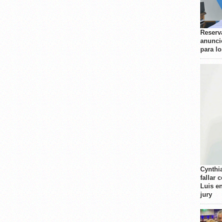
Reserva
anunci
para l
Cynthi
fallar 
Luis e
jury