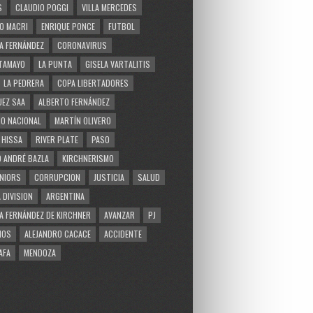
S
CLAUDIO POGGI
VILLA MERCEDES
O MACRI
ENRIQUE PONCE
FUTBOL
A FERNÁNDEZ
CORONAVIRUS
TAMAYO
LA PUNTA
GISELA VARTALITIS
LA PEDRERA
COPA LIBERTADORES
EZ SAA
ALBERTO FERNÁNDEZ
O NACIONAL
MARTÍN OLIVERO
 HISSA
RIVER PLATE
PASO
 ANDRÉ BAZLA
KIRCHNERISMO
NIORS
CORRUPCION
JUSTICIA
SALUD
 DIVISION
ARGENTINA
A FERNÁNDEZ DE KIRCHNER
AVANZAR
PJ
MOS
ALEJANDRO CACACE
ACCIDENTE
AFA
MENDOZA