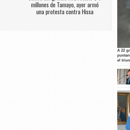
millones de Tamayo, ayer armó
una protesta contra Hissa
A 22 g
puntan
el triu