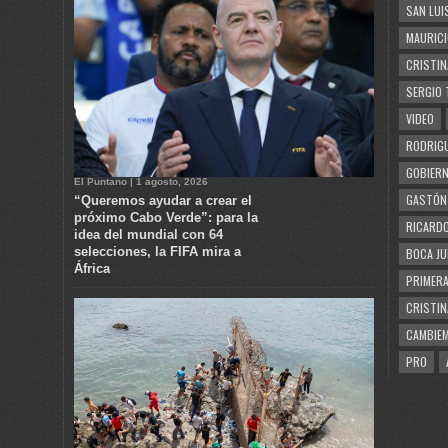
SAN LUI
MAURICI
CRISTIN
SERGIO 
VIDEO
RODRIGU
GOBIERN
El Puntano | 1 agosto, 2026
GASTÓN
“Queremos ayudar a crear el
próximo Cabo Verde”: para la
RICARDO
idea del mundial con 64
selecciones, la FIFA mira a
BOCA JU
África
PRIMERA
CRISTIN
CAMBIE
PRO