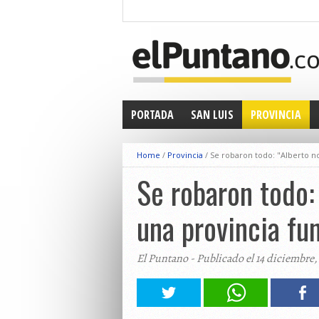
PORTADA
SAN LUIS
PROVINCIA
Home
/
Provincia
/
Se robaron todo: "Alberto no
Se robaron todo:
una provincia fu
El Puntano - Publicado el 14 diciembre