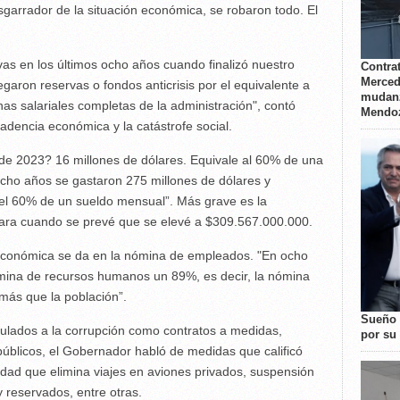
garrador de la situación económica, se robaron todo. El
rvas en los últimos ocho años cuando finalizó nuestro
Contrat
Merced
garon reservas o fondos anticrisis por el equivalente a
mudanz
as salariales completas de la administración", contó
Mendo
cadencia económica y la catástrofe social.
e 2023? 16 millones de dólares. Equivale al 60% de una
 ocho años se gastaron 275 millones de dólares y
l 60% de un sueldo mensual”. Más grave es la
 para cuando se prevé que se elevé a $309.567.000.000.
 económica se da en la nómina de empleados. "En ocho
ómina de recursos humanos un 89%, es decir, la nómina
más que la población”.
Sueño 
ulados a la corrupción como contratos a medidas,
por su 
públicos, el Gobernador habló de medidas que calificó
dad que elimina viajes en aviones privados, suspensión
y reservados, entre otras.