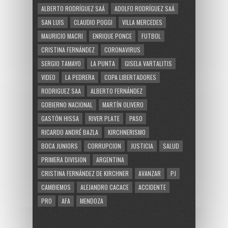
ALBERTO RODRÍGUEZ SAÁ
ADOLFO RODRÍGUEZ SAÁ
SAN LUIS
CLAUDIO POGGI
VILLA MERCEDES
MAURICIO MACRI
ENRIQUE PONCE
FUTBOL
CRISTINA FERNÁNDEZ
CORONAVIRUS
SERGIO TAMAYO
LA PUNTA
GISELA VARTALITIS
VIDEO
LA PEDRERA
COPA LIBERTADORES
RODRIGUEZ SAA
ALBERTO FERNÁNDEZ
GOBIERNO NACIONAL
MARTÍN OLIVERO
GASTÓN HISSA
RIVER PLATE
PASO
RICARDO ANDRÉ BAZLA
KIRCHNERISMO
BOCA JUNIORS
CORRUPCION
JUSTICIA
SALUD
PRIMERA DIVISION
ARGENTINA
CRISTINA FERNÁNDEZ DE KIRCHNER
AVANZAR
PJ
CAMBIEMOS
ALEJANDRO CACACE
ACCIDENTE
PRO
AFA
MENDOZA