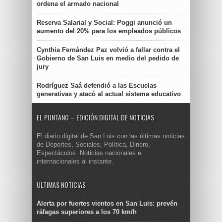
ordena el armado nacional
Reserva Salarial y Social: Poggi anunció un
aumento del 20% para los empleados públicos
Cynthia Fernández Paz volvió a fallar contra el
Gobierno de San Luis en medio del pedido de
jury
Rodríguez Saá defendió a las Escuelas
generativas y atacó al actual sistema educativo
EL PUNTANO – EDICIÓN DIGITAL DE NOTICIAS
El diario digital de San Luis con las últimas noticias
de Deportes, Sociales, Política, Dinero,
Espectáculos. Noticias nacionales e
internacionales al instante.
ULTIMAS NOTICIAS
Alerta por fuertes vientos en San Luis: prevén
ráfagas superiores a los 70 km/h