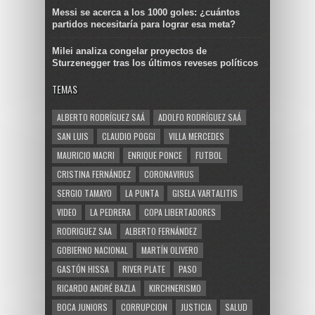
Messi se acerca a los 1000 goles: ¿cuántos
partidos necesitaría para lograr esa meta?
Milei analiza congelar proyectos de
Sturzenegger tras los últimos reveses políticos
TEMAS
ALBERTO RODRÍGUEZ SAÁ
ADOLFO RODRÍGUEZ SAÁ
SAN LUIS
CLAUDIO POGGI
VILLA MERCEDES
MAURICIO MACRI
ENRIQUE PONCE
FUTBOL
CRISTINA FERNÁNDEZ
CORONAVIRUS
SERGIO TAMAYO
LA PUNTA
GISELA VARTALITIS
VIDEO
LA PEDRERA
COPA LIBERTADORES
RODRIGUEZ SAA
ALBERTO FERNÁNDEZ
GOBIERNO NACIONAL
MARTÍN OLIVERO
GASTÓN HISSA
RIVER PLATE
PASO
RICARDO ANDRÉ BAZLA
KIRCHNERISMO
BOCA JUNIORS
CORRUPCION
JUSTICIA
SALUD