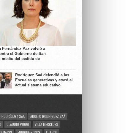
a Fernández Paz volvió a
contra el Gobierno de San
n medio del pedido de
Rodríguez Saá defendió a las
Escuelas generativas y atacó al
actual sistema educativo
 RODRÍGUEZ SAÁ
ADOLFO RODRÍGUEZ SAÁ
S
CLAUDIO POGGI
VILLA MERCEDES
O MACRI
ENRIQUE PONCE
FUTBOL