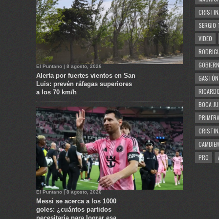
CRISTIN
SERGIO 
VIDEO
RODRIGU
GOBIERN
El Puntano | 8 agosto, 2026
Alerta por fuertes vientos en San
GASTÓN
Luis: prevén ráfagas superiores
RICARDO
a los 70 km/h
BOCA JU
PRIMERA
CRISTIN
CAMBIE
PRO
El Puntano | 8 agosto, 2026
Messi se acerca a los 1000
goles: ¿cuántos partidos
necesitaría para lograr esa