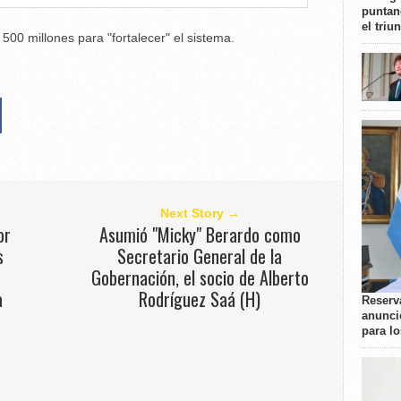
puntan
el triu
 500 millones para "fortalecer" el sistema.
Next Story →
or
Asumió "Micky" Berardo como
s
Secretario General de la
Gobernación, el socio de Alberto
a
Rodríguez Saá (H)
Reserva
anunci
para l