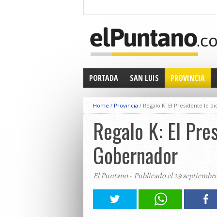
PORTADA
SAN LUIS
PROVINCIA
Home
/
Provincia
/
Regalo K: El Presidente le d
Regalo K: El Pre
Gobernador
El Puntano - Publicado el 29 septiembr