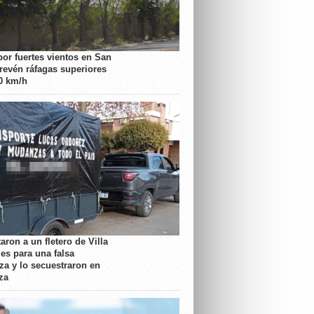
por fuertes vientos en San
prevén ráfagas superiores
70 km/h
aron a un fletero de Villa
es para una falsa
a y lo secuestraron en
za