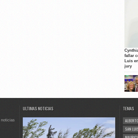
Cynthi
fallar 
Luis e
jury
ULTIMAS NOTICIAS
TEMAS
 noticias
ALBERTO
SAN LUI
MAURICI