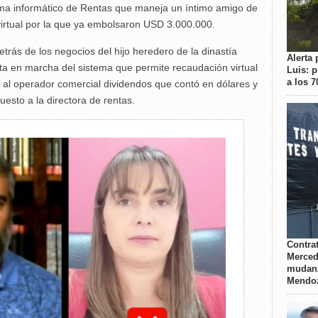
ema informático de Rentas que maneja un íntimo amigo de
 virtual por la que ya embolsaron USD 3.000.000.
trás de los negocios del hijo heredero de la dinastía
Alerta 
sta en marcha del sistema que permite recaudación virtual
Luis: 
a los 
ó al operador comercial dividendos que contó en dólares y
esto a la directora de rentas.
Contrat
Merced
mudanz
Mendo