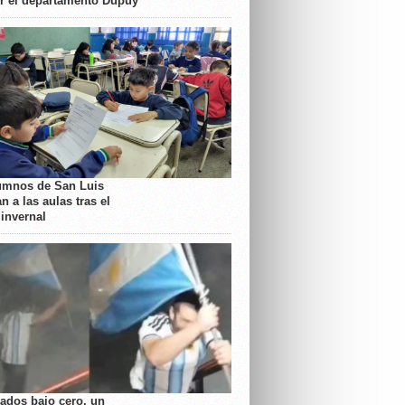
or el departamento Dupuy
umnos de San Luis
n a las aulas tras el
 invernal
rados bajo cero, un