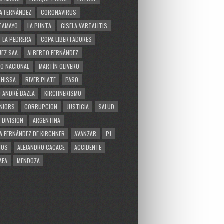
A FERNÁNDEZ
CORONAVIRUS
TAMAYO
LA PUNTA
GISELA VARTALITIS
LA PEDRERA
COPA LIBERTADORES
EZ SAA
ALBERTO FERNÁNDEZ
O NACIONAL
MARTÍN OLIVERO
 HISSA
RIVER PLATE
PASO
 ANDRÉ BAZLA
KIRCHNERISMO
NIORS
CORRUPCION
JUSTICIA
SALUD
 DIVISION
ARGENTINA
A FERNÁNDEZ DE KIRCHNER
AVANZAR
PJ
MOS
ALEJANDRO CACACE
ACCIDENTE
AFA
MENDOZA