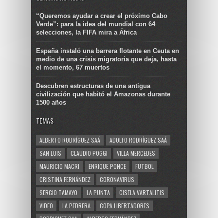
“Queremos ayudar a crear el próximo Cabo
Verde”: para la idea del mundial con 64
selecciones, la FIFA mira a África
España instaló una barrera flotante en Ceuta en
medio de una crisis migratoria que deja, hasta
el momento, 67 muertos
Descubren estructuras de una antigua
civilización que habitó el Amazonas durante
1500 años
TEMAS
ALBERTO RODRÍGUEZ SAÁ
ADOLFO RODRÍGUEZ SAÁ
SAN LUIS
CLAUDIO POGGI
VILLA MERCEDES
MAURICIO MACRI
ENRIQUE PONCE
FUTBOL
CRISTINA FERNÁNDEZ
CORONAVIRUS
SERGIO TAMAYO
LA PUNTA
GISELA VARTALITIS
VIDEO
LA PEDRERA
COPA LIBERTADORES