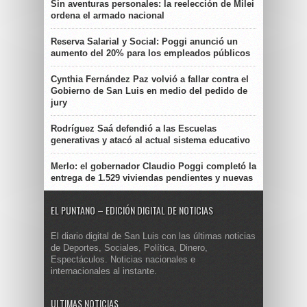
Sin aventuras personales: la reelección de Milei
ordena el armado nacional
Reserva Salarial y Social: Poggi anunció un
aumento del 20% para los empleados públicos
Cynthia Fernández Paz volvió a fallar contra el
Gobierno de San Luis en medio del pedido de
jury
Rodríguez Saá defendió a las Escuelas
generativas y atacó al actual sistema educativo
Merlo: el gobernador Claudio Poggi completó la
entrega de 1.529 viviendas pendientes y nuevas
EL PUNTANO – EDICIÓN DIGITAL DE NOTICIAS
El diario digital de San Luis con las últimas noticias
de Deportes, Sociales, Política, Dinero,
Espectáculos. Noticias nacionales e
internacionales al instante.
ULTIMAS NOTICIAS