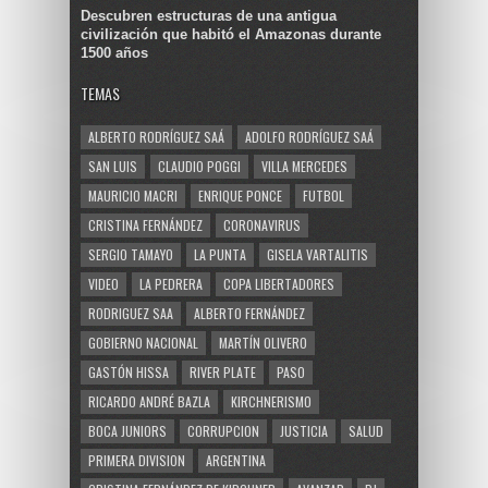
Descubren estructuras de una antigua
civilización que habitó el Amazonas durante
1500 años
TEMAS
ALBERTO RODRÍGUEZ SAÁ
ADOLFO RODRÍGUEZ SAÁ
SAN LUIS
CLAUDIO POGGI
VILLA MERCEDES
MAURICIO MACRI
ENRIQUE PONCE
FUTBOL
CRISTINA FERNÁNDEZ
CORONAVIRUS
SERGIO TAMAYO
LA PUNTA
GISELA VARTALITIS
VIDEO
LA PEDRERA
COPA LIBERTADORES
RODRIGUEZ SAA
ALBERTO FERNÁNDEZ
GOBIERNO NACIONAL
MARTÍN OLIVERO
GASTÓN HISSA
RIVER PLATE
PASO
RICARDO ANDRÉ BAZLA
KIRCHNERISMO
BOCA JUNIORS
CORRUPCION
JUSTICIA
SALUD
PRIMERA DIVISION
ARGENTINA